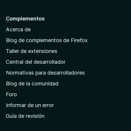
a
l
Complementos
a
Acerca de
p
á
Blog de complementos de Firefox
g
Taller de extensiones
i
Central del desarrollador
n
a
Normativas para desarrolladores
d
Blog de la comunidad
e
i
Foro
n
Informar de un error
i
Guía de revisión
c
i