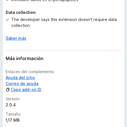
r
a
Data collection:
c
The developer says this extension doesn't require data
i
collection.
o
n
e
Saber más
s
Más información
Enlaces del complemento
Ayuda del sitio
Correo de ayuda
Copy add-on ID
Versión
2.0.4
Tamaño
1,17 MB