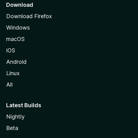
o
Download
d
Download Firefox
e
Windows
M
o
macOS
z
iOS
i
l
Android
l
Linux
a
All
Latest Builds
Nightly
Beta