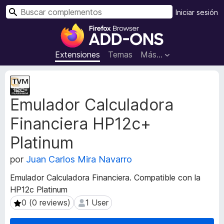
B
Iniciar sesión
u
B
s
u
c
s
Extensiones
Temas
Más...
a
c
r
a
M
d
e
Emulador Calculadora
t
o
a
r
Financiera HP12c+
d
d
a
e
Platinum
t
c
a
por
Juan Carlos Mira Navarro
o
d
m
e
Emulador Calculadora Financiera. Compatible con la
l
p
HP12c Platinum
a
l
0 (0 reviews)
1 User
0 (0 reviews)
1 User
e
e
x
m