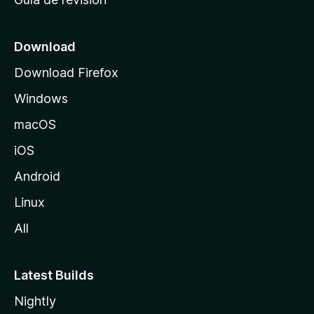
c
i
o
Download
d
Download Firefox
e
Windows
M
o
macOS
z
iOS
i
l
Android
l
Linux
a
All
Latest Builds
Nightly