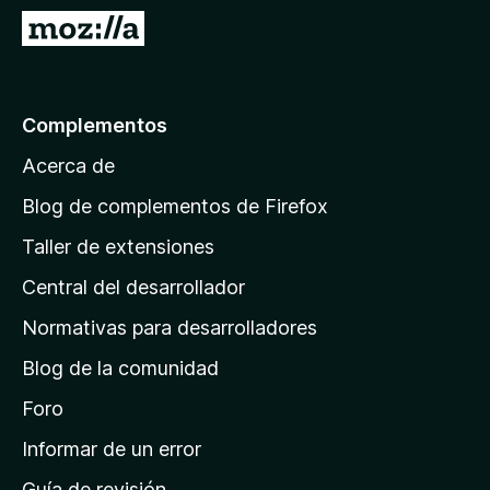
e
I
5
r
a
l
Complementos
a
Acerca de
p
á
Blog de complementos de Firefox
g
Taller de extensiones
i
Central del desarrollador
n
a
Normativas para desarrolladores
d
Blog de la comunidad
e
i
Foro
n
Informar de un error
i
Guía de revisión