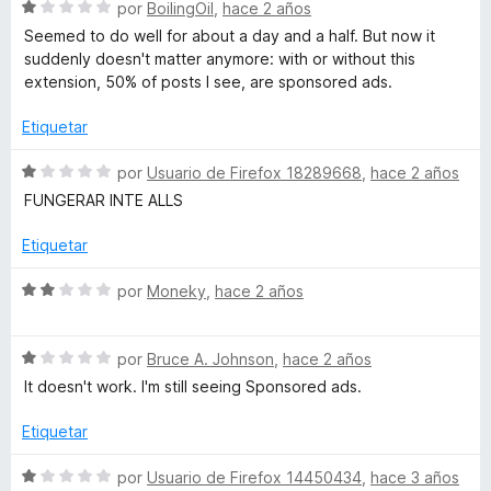
d
o
S
por
BoilingOil
,
hace 2 años
a
e
r
e
Seemed to do well for about a day and a half. But now it
5
ó
v
suddenly doesn't matter anymore: with or without this
c
c
a
extension, 50% of posts I see, are sponsored ads.
o
l
n
e
o
Etiquetar
1
r
d
ó
S
b
por
Usuario de Firefox 18289668
,
hace 2 años
e
c
e
FUNGERAR INTE ALLS
5
o
v
o
n
a
Etiquetar
1
l
o
d
o
S
por
Moneky
,
hace 2 años
e
r
e
5
k
ó
v
c
S
a
por
Bruce A. Johnson
,
hace 2 años
o
e
l
™
It doesn't work. I'm still seeing Sponsored ads.
n
v
o
1
a
r
Etiquetar
d
l
ó
e
o
c
S
por
Usuario de Firefox 14450434
,
hace 3 años