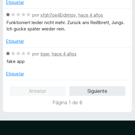
a
r
o
Etiquetar
l
ó
n
o
c
1
S
por
xfgh7oe4Ejdmtqy
,
hace 4 años
r
o
d
e
Funktioniert leider nicht mehr. Zurück ans Reißbrett, Jungs.
ó
n
e
v
Ich gucke später wieder rein.
c
1
5
a
o
d
l
Etiquetar
n
e
o
1
5
r
S
por
tiger
,
hace 4 años
d
ó
e
fake app
e
c
v
5
o
a
Etiquetar
n
l
1
o
Anterior
Siguiente
d
r
e
ó
Página 1 de 6
5
c
o
n
1
d