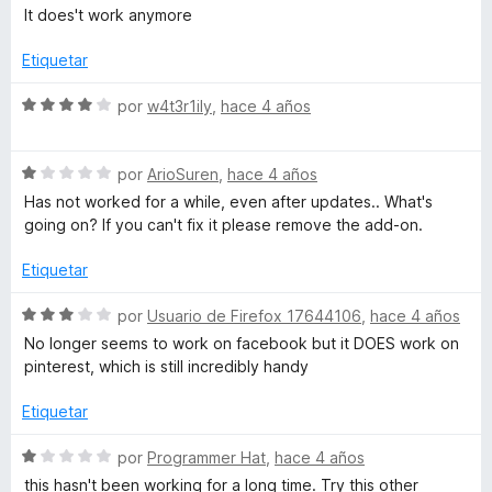
o
e
l
It does't work anymore
n
v
o
1
a
r
Etiquetar
d
l
ó
e
o
c
S
por
w4t3r1ily
,
hace 4 años
5
r
o
e
ó
n
v
c
5
S
a
por
ArioSuren
,
hace 4 años
o
d
e
l
Has not worked for a while, even after updates.. What's
n
e
v
o
going on? If you can't fix it please remove the add-on.
1
5
a
r
d
l
ó
Etiquetar
e
o
c
5
r
o
S
por
Usuario de Firefox 17644106
,
hace 4 años
ó
n
e
No longer seems to work on facebook but it DOES work on
c
4
v
pinterest, which is still incredibly handy
o
d
a
n
e
l
Etiquetar
1
5
o
d
r
S
por
Programmer Hat
,
hace 4 años
e
ó
e
this hasn't been working for a long time. Try this other