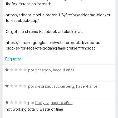
5
c
v
firefox extension instead:
o
a
n
l
https://addons.mozilla.org/en-US/firefox/addon/ad-blocker-
3
o
for-facebook-app/
d
r
e
ó
Or get the chrome Facebook ad blocker at:
5
c
o
https://chrome.google.com/webstore/detail/video-ad-
n
blocker-for-face/cfelggdancjlfmekcfekjemffindioac
1
d
Etiquetar
e
5
S
por
tinnapop
,
hace 4 años
e
v
S
a
por
meta idiot suckerberg
,
hace 4 años
e
l
v
o
S
a
por
Pratyay
,
hace 4 años
r
e
l
ó
not working totally waste of time
v
o
c