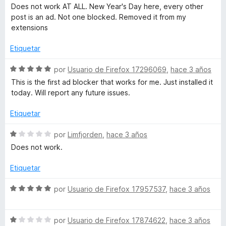
5
r
o
e
Does not work AT ALL. New Year's Day here, every other
ó
n
v
post is an ad. Not one blocked. Removed it from my
c
2
a
extensions
o
d
l
n
e
o
Etiquetar
1
5
r
d
ó
S
por
Usuario de Firefox 17296069
,
hace 3 años
e
c
e
This is the first ad blocker that works for me. Just installed it
5
o
v
today. Will report any future issues.
n
a
1
l
Etiquetar
d
o
e
r
S
por
Limfjorden
,
hace 3 años
5
ó
e
Does not work.
c
v
o
a
Etiquetar
n
l
5
o
S
por
Usuario de Firefox 17957537
,
hace 3 años
d
r
e
e
ó
v
5
c
S
a
por
Usuario de Firefox 17874622
,
hace 3 años