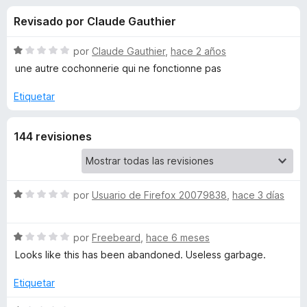
o
n
e
Revisado por Claude Gauthier
3
n
n
d
t
e
S
por
Claude Gauthier
,
hace 2 años
o
e
5
e
une autre cochonnerie qui ne fonctionne pas
s
v
a
p
Etiquetar
s
l
a
o
r
d
144 revisiones
r
a
ó
F
e
c
i
o
r
n
S
por
Usuario de Firefox 20079838
,
hace 3 días
A
1
e
e
d
v
f
d
S
e
a
por
Freebeard
,
hace 6 meses
o
e
5
l
Looks like this has been abandoned. Useless garbage.
x
B
v
o
a
r
Etiquetar
l
l
ó