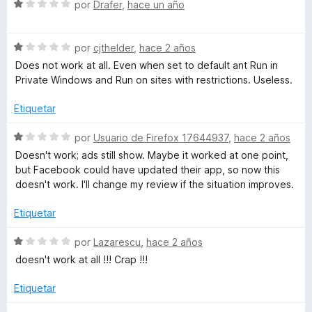
o
c
S
por
Drafer
,
hace un año
r
o
e
o
ó
n
v
c
1
S
a
por
cjthelder
,
hace 2 años
c
o
d
e
l
Does not work at all. Even when set to default ant Run in
n
e
v
o
Private Windows and Run on sites with restrictions. Useless.
k
1
5
a
r
d
l
ó
Etiquetar
e
o
c
e
5
r
o
S
por
Usuario de Firefox 17644937
,
hace 2 años
ó
n
e
r
Doesn't work; ads still show. Maybe it worked at one point,
c
1
v
but Facebook could have updated their app, so now this
o
d
a
doesn't work. I'll change my review if the situation improves.
f
n
e
l
1
5
o
Etiquetar
o
d
r
e
ó
S
por
Lazarescu
,
hace 2 años
5
c
r
e
doesn't work at all !!! Crap !!!
o
v
n
a
Etiquetar
F
1
l