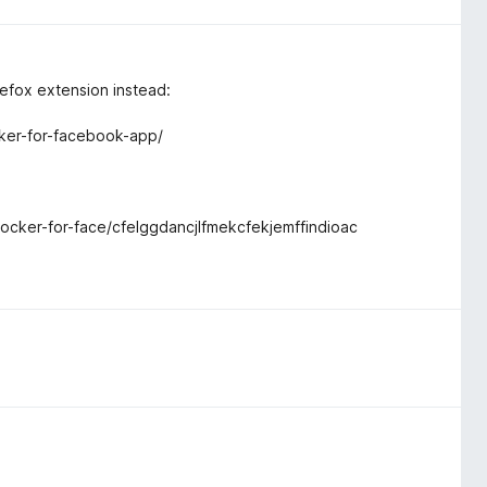
irefox extension instead:
cker-for-facebook-app/
ocker-for-face/cfelggdancjlfmekcfekjemffindioac