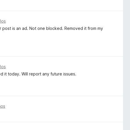
ños
 post is an ad. Not one blocked. Removed it from my
ños
ed it today. Will report any future issues.
ños