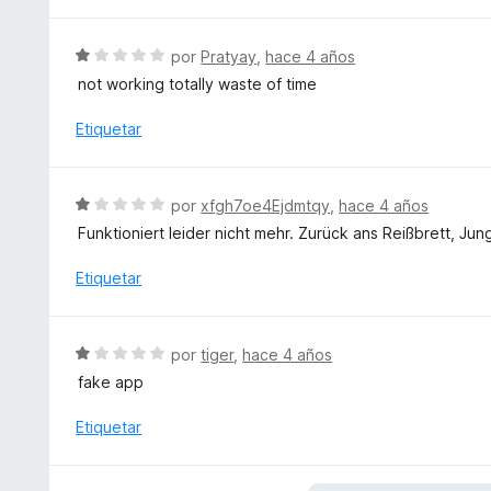
v
ó
a
c
l
S
por
Pratyay
,
hace 4 años
o
o
e
not working totally waste of time
n
r
v
1
ó
a
Etiquetar
d
c
l
e
o
o
5
n
r
S
por
xfgh7oe4Ejdmtqy
,
hace 4 años
1
ó
e
d
Funktioniert leider nicht mehr. Zurück ans Reißbrett, Jun
c
v
e
o
a
Etiquetar
5
n
l
1
o
d
r
S
e
por
tiger
,
hace 4 años
ó
e
5
fake app
c
v
o
a
Etiquetar
n
l
1
o
d