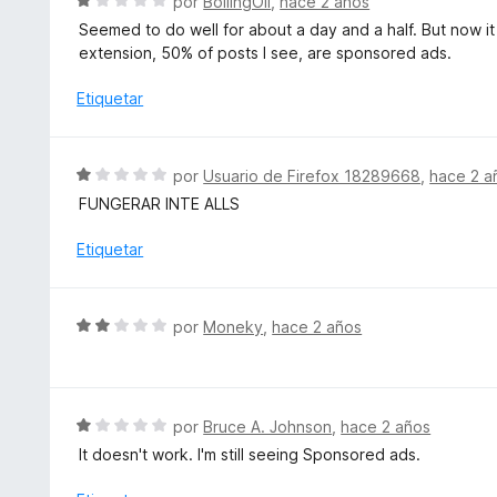
S
5
por
BoilingOil
,
hace 2 años
ó
e
Seemed to do well for about a day and a half. But now it
c
v
extension, 50% of posts I see, are sponsored ads.
o
a
n
l
Etiquetar
1
o
d
r
e
ó
S
5
por
Usuario de Firefox 18289668
,
hace 2 a
c
e
FUNGERAR INTE ALLS
o
v
n
a
Etiquetar
1
l
d
o
e
r
S
5
por
Moneky
,
hace 2 años
ó
e
c
v
o
a
n
l
S
por
Bruce A. Johnson
,
hace 2 años
1
o
e
d
It doesn't work. I'm still seeing Sponsored ads.
r
v
e
ó
a