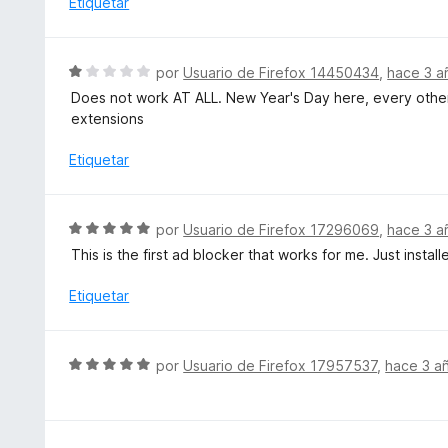
Etiquetar
5
c
l
o
o
n
r
S
por
Usuario de Firefox 14450434
,
hace 3 a
2
ó
e
d
Does not work AT ALL. New Year's Day here, every other
c
v
e
extensions
o
a
5
n
l
Etiquetar
1
o
d
r
e
ó
S
5
por
Usuario de Firefox 17296069
,
hace 3 a
c
e
This is the first ad blocker that works for me. Just install
o
v
n
a
Etiquetar
1
l
d
o
e
r
S
5
por
Usuario de Firefox 17957537
,
hace 3 a
ó
e
c
v
o
a
n