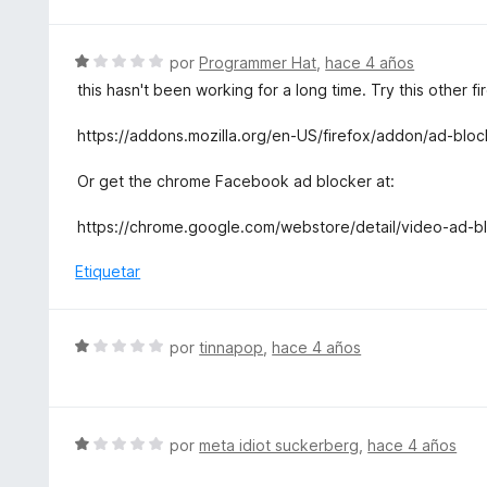
l
1
o
d
r
S
e
por
Programmer Hat
,
hace 4 años
ó
e
5
this hasn't been working for a long time. Try this other f
c
v
o
a
https://addons.mozilla.org/en-US/firefox/addon/ad-blo
n
l
3
o
Or get the chrome Facebook ad blocker at:
d
r
e
ó
https://chrome.google.com/webstore/detail/video-ad-bl
5
c
o
Etiquetar
n
1
d
S
por
tinnapop
,
hace 4 años
e
e
5
v
a
l
S
por
meta idiot suckerberg
,
hace 4 años
o
e
r