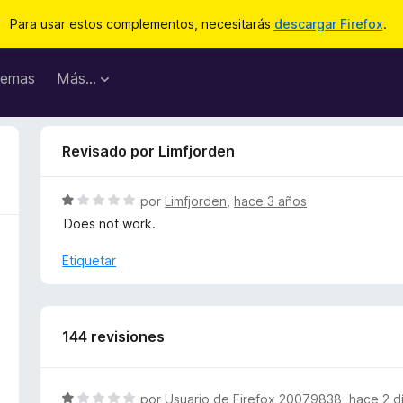
Para usar estos complementos, necesitarás
descargar Firefox
.
emas
Más...
Revisado por Limfjorden
S
por
Limfjorden
,
hace 3 años
e
Does not work.
v
a
Etiquetar
l
o
r
ó
144 revisiones
c
o
n
S
por
Usuario de Firefox 20079838
,
hace 2 d