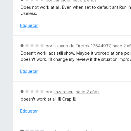
1
ó
e
d
Does not work at all. Even when set to default ant Run in
c
v
e
Useless.
o
a
5
n
l
Etiquetar
1
o
d
r
e
ó
S
5
por
Usuario de Firefox 17644937
,
hace 2 a
c
e
Doesn't work; ads still show. Maybe it worked at one po
o
v
doesn't work. I'll change my review if the situation impro
n
a
1
l
Etiquetar
d
o
e
r
5
ó
S
por
Lazarescu
,
hace 2 años
c
e
doesn't work at all !!! Crap !!!
o
v
n
a
Etiquetar
1
l
d
o
e
r