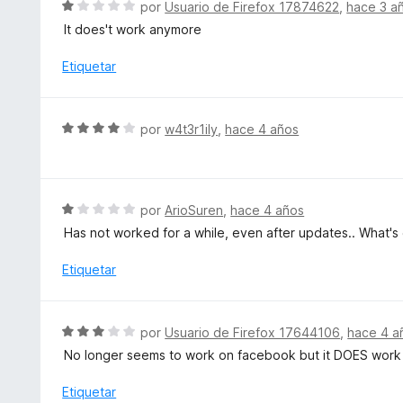
l
S
por
Usuario de Firefox 17874622
,
hace 3 a
5
o
e
d
It does't work anymore
r
v
e
ó
a
Etiquetar
5
c
l
o
o
n
r
S
por
w4t3r1ily
,
hace 4 años
5
ó
e
d
c
v
e
o
a
5
n
l
S
por
ArioSuren
,
hace 4 años
1
o
e
d
Has not worked for a while, even after updates.. What's 
r
v
e
ó
a
Etiquetar
5
c
l
o
o
n
r
S
por
Usuario de Firefox 17644106
,
hace 4 a
4
ó
e
d
No longer seems to work on facebook but it DOES work on 
c
v
e
o
a
Etiquetar
5
n