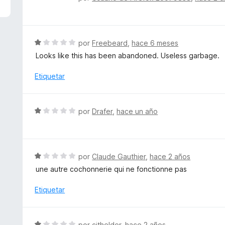
1
e
d
v
e
a
5
l
S
por
Freebeard
,
hace 6 meses
o
e
Looks like this has been abandoned. Useless garbage.
r
v
ó
a
Etiquetar
c
l
o
o
n
r
S
por
Drafer
,
hace un año
1
ó
e
d
c
v
e
o
a
5
n
l
S
por
Claude Gauthier
,
hace 2 años
1
o
e
d
une autre cochonnerie qui ne fonctionne pas
r
v
e
ó
a
Etiquetar
5
c
l
o
o
n
r
S
por
cjthelder
,
hace 2 años