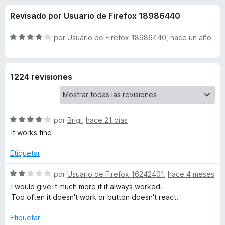
o
n
e
Revisado por Usuario de Firefox 18986440
3
n
n
,
t
5
S
por
Usuario de Firefox 18986440
,
hace un año
o
e
d
e
s
e
v
5
a
p
s
1224 revisiones
l
a
o
r
d
r
a
ó
F
S
e
por
Brigi
,
hace 21 días
c
i
e
o
It works fine
v
r
n
E
a
4
Etiquetar
e
l
d
f
v
o
S
e
por
Usuario de Firefox 16242401
,
hace 4 meses
o
r
e
5
I would give it much more if it always worked.
x
e
ó
v
Too often it doesn't work or button doesn't react.
c
a
o
l
r
Etiquetar
n