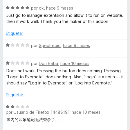
o
4
r
S
por
ok
,
hace 9 meses
n
d
ó
e
Just go to manage extentsion and allow it to run on website.
e
c
v
then it work well. Thank you the maker of this addon
o
5
o
a
n
l
Etiquetar
t
2
o
d
r
S
por
Spectreoid
,
hace 9 meses
e
ó
e
e
5
c
v
o
S
a
por
Don Reba
,
hace 10 meses
W
n
e
l
Does not work. Pressing the button does nothing. Pressing
5
v
o
"Login to Evernote" does nothing. Also, "login" is a noun — it
e
d
a
r
should say "Log in to Evernote" or "Log into Evernote."
e
l
ó
b
5
o
c
Etiquetar
r
o
ó
n
C
S
c
1
por
Usuario de Firefox 14488191
,
hace 10 meses
e
o
d
v
国内的印象笔记无法登录了。。
l
n
e
a