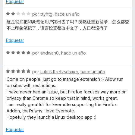
1
5
l
Etiquetar
i
d
o
e
r
S
por
ttyhtg
,
hace un año
p
5
ó
e
这是彻底把印象笔记用户踢出去了吗？突然让重新登录，怎么都登
c
v
不上印象笔记了，语言设置都改中文了，入口都没有了
o
a
p
n
l
Etiquetar
2
o
e
d
r
S
por
andwan0
,
hace un año
e
ó
e
r
5
c
v
o
S
a
por
Lukas Kretzschmer
,
hace un año
n
e
l
Come on people, just go to manage extension > Allow run
2
v
o
on sites with restrictions.
d
a
r
I have never had an issue, but Firefox focuses way more on
e
l
ó
privacy than Chrome so keep that in mind, works great.
5
o
c
I am really greatfull for Evernote supporting the Firefox
r
o
Addon, that's why I love Evernote.
ó
n
Hopefully they launch a Linux desktop app :)
c
5
o
d
Etiquetar
n
e