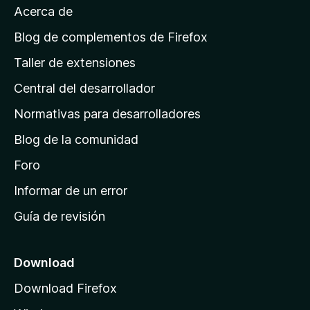
Acerca de
p
á
Blog de complementos de Firefox
g
Taller de extensiones
i
Central del desarrollador
n
a
Normativas para desarrolladores
d
Blog de la comunidad
e
i
Foro
n
Informar de un error
i
Guía de revisión
c
i
o
Download
d
Download Firefox
e