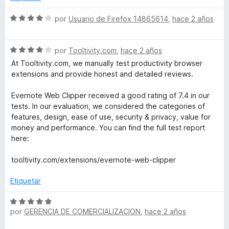
r
o
d
ó
n
e
S
por
Usuario de Firefox 14865614
,
hace 2 años
c
4
5
e
o
d
v
n
e
S
a
por
Tooltivity.com
,
hace 2 años
2
5
e
l
At Tooltivity.com, we manually test productivity browser
d
v
o
extensions and provide honest and detailed reviews.
e
a
r
5
l
ó
Evernote Web Clipper received a good rating of 7.4 in our
o
c
tests. In our evaluation, we considered the categories of
r
o
features, design, ease of use, security & privacy, value for
ó
n
money and performance. You can find the full test report
c
4
here:
o
d
n
e
tooltivity.com/extensions/evernote-web-clipper
4
5
d
Etiquetar
e
5
S
por
GERENCIA DE COMERCIALIZACION
,
hace 2 años
e
v