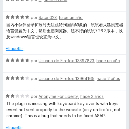
o
e
l
ó
n
v
o
c
4
S
a
por
Satan023
,
hace un año
r
o
d
e
l
ó
n
e
国内小伙伴登录扩展时无法跳转到国内印象的，试试看火狐浏览器
v
o
c
5
5
语言设置为中文，然后重启浏览器。还不行的试试7.26.3版本，以
a
r
o
d
及windows语言也设置为中文。
l
ó
n
e
o
c
5
5
Etiquetar
r
o
d
ó
n
e
S
por
Usuario de Firefox 13397823
,
hace un año
c
5
5
e
o
d
v
n
e
S
a
por
Usuario de Firefox 13964165
,
hace 2 años
5
5
e
l
d
v
o
e
S
a
por
Anonyme For Liberty
,
hace 2 años
r
5
e
l
ó
The plugin is messing with keyboard key events with keys
v
o
c
event not sent properly to the website (only on firefox, not
a
r
o
chrome). This is a bug that needs to be fixed ASAP.
l
ó
n
o
c
5
Etiquetar