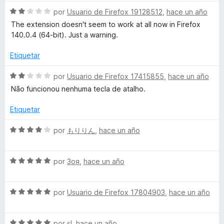
5
5
S
por
Usuario de Firefox 19128512
,
hace un año
d
e
The extension doesn't seem to work at all now in Firefox
e
v
140.0.4 (64-bit). Just a warning.
5
a
l
Etiquetar
o
r
S
por
Usuario de Firefox 17415855
,
hace un año
ó
e
Não funcionou nenhuma tecla de atalho.
c
v
o
a
Etiquetar
n
l
2
o
S
por
もりりん
,
hace un año
d
r
e
e
ó
v
5
c
S
a
por
Зоя
,
hace un año
o
e
l
n
v
o
2
S
a
por
Usuario de Firefox 17804903
,
hace un año
r
d
e
l
ó
e
v
o
c
5
S
a
por
sl
,
hace un año
r