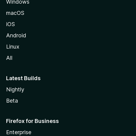
Windows
M
o
macOS
z
iOS
i
l
Android
l
Linux
a
All
Latest Builds
Nightly
Beta
Firefox for Business
Enterprise