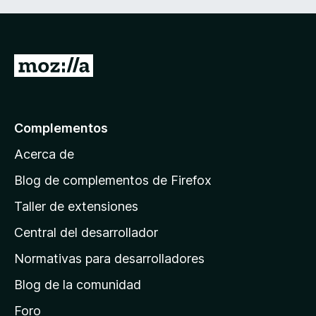
I
r
a
l
Complementos
a
Acerca de
p
á
Blog de complementos de Firefox
g
Taller de extensiones
i
Central del desarrollador
n
a
Normativas para desarrolladores
d
Blog de la comunidad
e
i
Foro