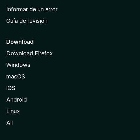
n
Informar de un error
i
Guía de revisión
c
i
o
Download
d
Download Firefox
e
Windows
M
o
macOS
z
iOS
i
l
Android
l
Linux
a
All