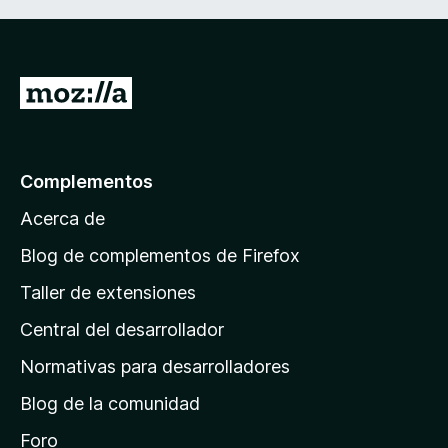
I
r
a
l
Complementos
a
Acerca de
p
á
Blog de complementos de Firefox
g
Taller de extensiones
i
Central del desarrollador
n
a
Normativas para desarrolladores
d
Blog de la comunidad
e
i
Foro