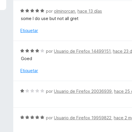
1
d
S
por
olminorcan
,
hace 13 días
e
e
some I do use but not all gret
5
v
a
Etiquetar
l
o
r
S
por
Usuario de Firefox 14499151
,
hace 23 d
ó
e
Goed
c
v
o
a
Etiquetar
n
l
5
o
d
r
S
e
por
Usuario de Firefox 20036939
,
hace 25 
ó
e
5
c
v
o
a
n
l
S
por
Usuario de Firefox 19959822
,
hace 2 m
4
o
e
d
r
v
e