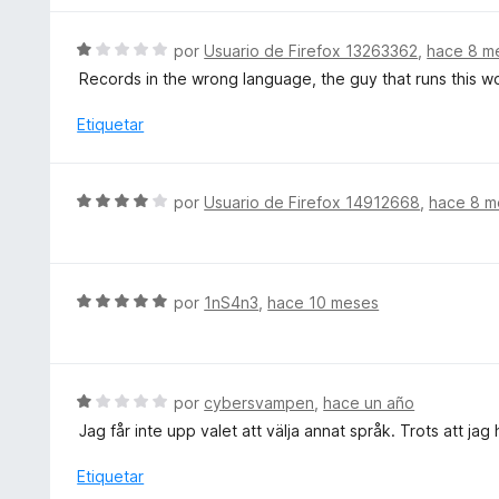
3
ó
a
d
c
l
S
por
Usuario de Firefox 13263362
,
hace 8 m
e
o
o
e
5
Records in the wrong language, the guy that runs this wo
n
r
v
5
ó
a
Etiquetar
d
c
l
e
o
o
5
n
r
S
por
Usuario de Firefox 14912668
,
hace 8 m
5
ó
e
d
c
v
e
o
a
5
n
l
S
por
1nS4n3
,
hace 10 meses
1
o
e
d
r
v
e
ó
a
5
c
l
S
por
cybersvampen
,
hace un año
o
o
e
Jag får inte upp valet att välja annat språk. Trots att jag
n
r
v
4
ó
a
Etiquetar
d
c
l