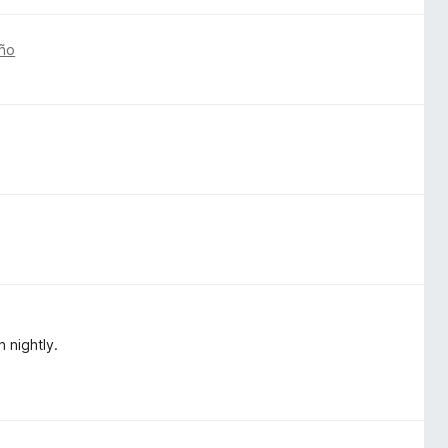
año
n nightly.