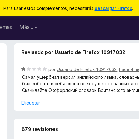
Para usar estos complementos, necesitarás
descargar Firefox
.
emas
Más...
Revisado por Usuario de Firefox 10917032
S
por
Usuario de Firefox 10917032
,
hace 4 m
e
Самая ущербная версия английского языка, словарны
v
был вобрать в себя слова всех существовавших до 
a
Скачивайте Оксфордский словарь Британского англи
l
o
Etiquetar
r
ó
c
o
879 revisiones
n