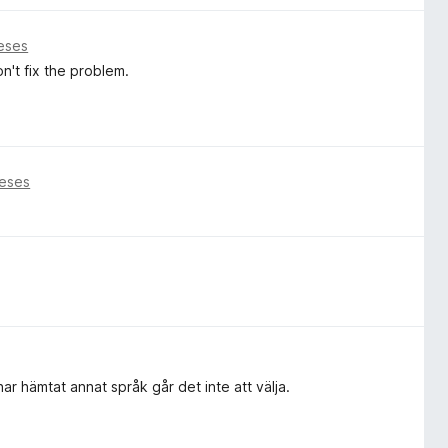
eses
n't fix the problem.
eses
 har hämtat annat språk går det inte att välja.