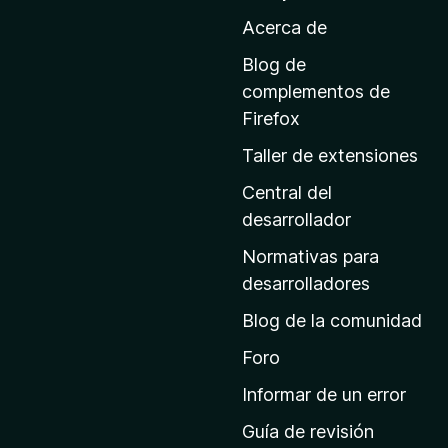
a
Acerca de
l
a
Blog de
p
complementos de
á
Firefox
g
Taller de extensiones
i
n
Central del
a
desarrollador
d
Normativas para
e
desarrolladores
i
Blog de la comunidad
n
i
Foro
c
Informar de un error
i
Guía de revisión
o