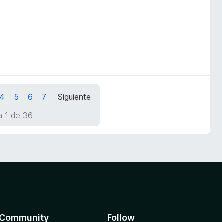
4
5
6
7
Siguiente
a 1 de 36
Community
Follow