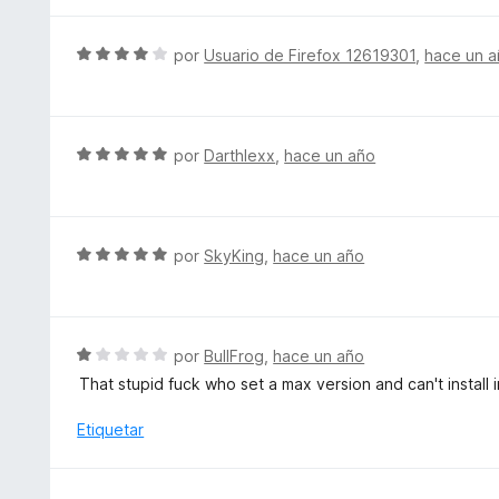
e
o
o
5
n
r
S
por
Usuario de Firefox 12619301
,
hace un 
5
ó
e
d
c
v
e
o
a
5
n
l
S
por
Darthlexx
,
hace un año
1
o
e
d
r
v
e
ó
a
5
c
l
S
por
SkyKing
,
hace un año
o
o
e
n
r
v
4
ó
a
d
c
l
S
por
BullFrog
,
hace un año
e
o
o
e
5
That stupid fuck who set a max version and can't install i
n
r
v
5
ó
a
Etiquetar
d
c
l
e
o
o
5
n
r