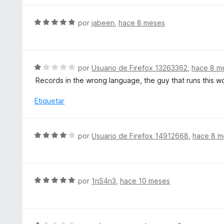
5
ó
a
d
c
l
S
por
jabeen
,
hace 8 meses
e
o
o
e
5
n
r
v
3
ó
a
d
c
l
S
por
Usuario de Firefox 13263362
,
hace 8 m
e
o
o
e
5
Records in the wrong language, the guy that runs this wo
n
r
v
5
ó
a
Etiquetar
d
c
l
e
o
o
5
n
r
S
por
Usuario de Firefox 14912668
,
hace 8 m
5
ó
e
d
c
v
e
o
a
5
n
l
S
por
1nS4n3
,
hace 10 meses
1
o
e
d
r
v
e
ó
a
5
c
l