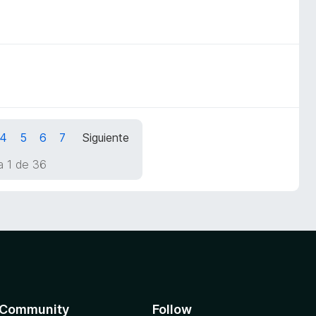
4
5
6
7
Siguiente
a 1 de 36
Community
Follow