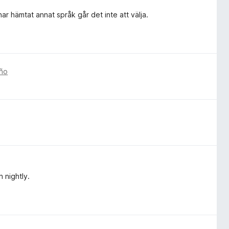
 har hämtat annat språk går det inte att välja.
año
n nightly.