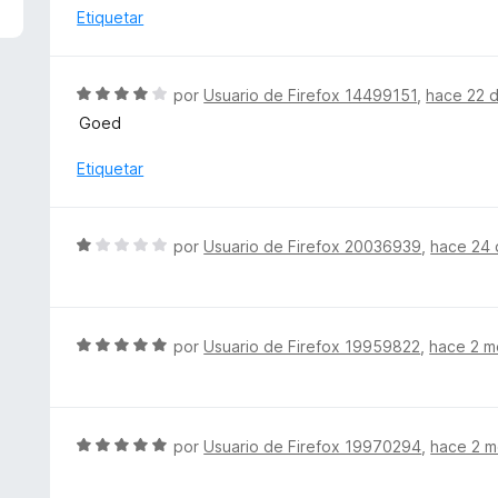
5
a
Etiquetar
d
l
e
o
5
r
S
por
Usuario de Firefox 14499151
,
hace 22 d
ó
e
Goed
c
v
o
a
Etiquetar
n
l
5
o
d
r
S
e
por
Usuario de Firefox 20036939
,
hace 24 
ó
e
5
c
v
o
a
n
l
S
por
Usuario de Firefox 19959822
,
hace 2 m
4
o
e
d
r
v
e
ó
a
5
c
l
S
por
Usuario de Firefox 19970294
,
hace 2 
o
o
e
n
r
v