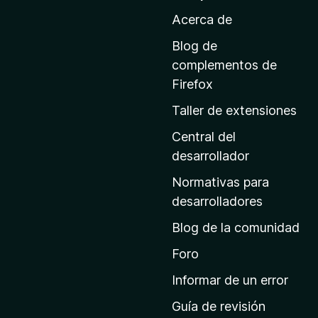
a
Acerca de
l
a
Blog de
p
complementos de
á
Firefox
g
Taller de extensiones
i
n
Central del
a
desarrollador
d
Normativas para
e
desarrolladores
i
Blog de la comunidad
n
i
Foro
c
Informar de un error
i
Guía de revisión
o