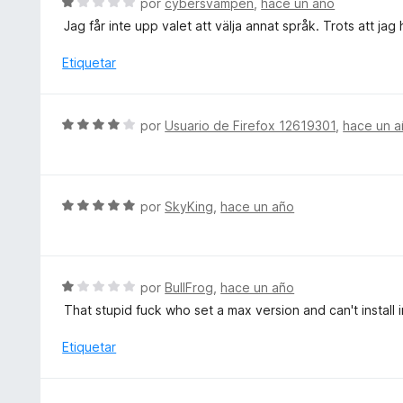
S
por
cybersvampen
,
hace un año
o
o
e
Jag får inte upp valet att välja annat språk. Trots att jag
n
r
v
4
ó
a
Etiquetar
d
c
l
e
o
o
5
n
r
S
por
Usuario de Firefox 12619301
,
hace un 
5
ó
e
d
c
v
e
o
a
5
n
l
S
por
SkyKing
,
hace un año
1
o
e
d
r
v
e
ó
a
5
c
l
S
por
BullFrog
,
hace un año
o
o
e
That stupid fuck who set a max version and can't install i
n
r
v
4
ó
a
Etiquetar
d
c
l
e
o
o
5
n
r