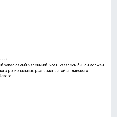
eses
й запас самый маленький, хотя, казалось бы, он должен
него региональных разновидностей английского.
йского.