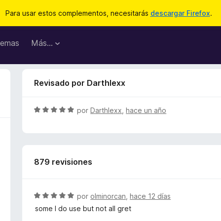
Para usar estos complementos, necesitarás
descargar Firefox
.
emas
Más...
Revisado por Darthlexx
S
por
Darthlexx
,
hace un año
e
v
a
l
879 revisiones
o
r
ó
c
S
por
olminorcan
,
hace 12 días
o
e
some I do use but not all gret
n
v