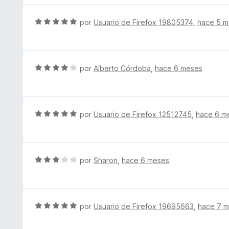
1
a
d
l
S
por
Usuario de Firefox 19805374
,
hace 5 
e
o
e
5
r
v
ó
a
c
l
S
por
Alberto Córdoba
,
hace 6 meses
o
o
e
n
r
v
5
ó
a
d
c
l
S
por
Usuario de Firefox 12512745
,
hace 6 m
e
o
o
e
5
n
r
v
5
ó
a
d
c
l
S
por
Sharon
,
hace 6 meses
e
o
o
e
5
n
r
v
4
ó
a
d
c
l
S
por
Usuario de Firefox 19695663
,
hace 7 
e
o
o
e
5
n
r
v