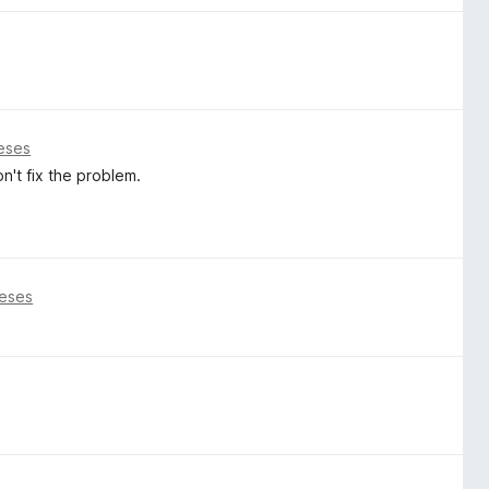
eses
n't fix the problem.
eses