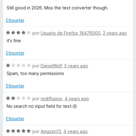
r
-
d
l
ó
Still good in 2026. Miss the text converter though.
e
o
c
5
E
r
o
Etiquetar
ó
n
c
1
S
por
Usuario de Firefox 18476000
,
2 years ago
m
o
d
e
it's fine
n
e
v
o
5
5
a
Etiquetar
d
l
j
e
o
S
por
DieselWolf
,
3 years ago
5
r
e
Spam, too many permissions
i
ó
v
c
a
Etiquetar
o
l
s
n
o
S
por
rediffusion
,
4 years ago
4
r
e
No search no input field for text.😒
F
d
ó
v
e
c
a
Etiquetar
o
5
o
l
n
o
S
por
Amazon13
,
4 years ago
1