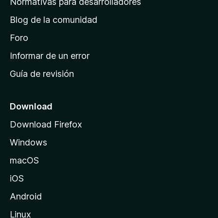
Normativas para desarrolladores
d
Blog de la comunidad
e
i
Foro
n
Informar de un error
i
Guía de revisión
c
i
o
Download
d
Download Firefox
e
Windows
M
o
macOS
z
iOS
i
l
Android
l
Linux