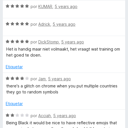
c
5
5
S
por
KUMAR
,
5 years ago
o
d
e
n
e
v
5
5
S
a
por
Adrick
,
5 years ago
d
e
l
e
v
o
5
S
a
por
DickStomp
,
5 years ago
r
e
l
ó
Het is handig maar niet volmaakt, het vraagt wat training om
v
o
c
het goed te doen.
a
r
o
l
ó
n
Etiquetar
o
c
5
r
o
d
S
por
Jam
,
5 years ago
ó
n
e
e
there's a glitch on chrome when you put multiple countries
c
5
5
v
they go to random symbols
o
d
a
n
e
l
Etiquetar
5
5
o
d
r
S
por
Acciah
,
5 years ago
e
ó
e
Being Black it would be nice to have reflective emojis that
5
c
v