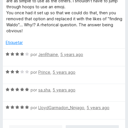
are as simple to use as the others. I shouldn't have to jump
o
a
through hoops to use an emoji.
n
l
You once had it set up so that we could do that, then you
4
o
removed that option and replaced it with the likes of "finding
d
r
Waldo"... Why!? A rhetorical question. The answer being
e
ó
obvious!
5
c
o
Etiquetar
n
2
S
por
JenRhaine
,
5 years ago
d
e
e
v
5
S
a
por
Prince
,
5 years ago
e
l
v
o
S
a
por
sa.sha
,
5 years ago
r
e
l
ó
v
o
c
S
a
por
LloydGarmadon_Ninjago
,
5 years ago
r
o
e
l
ó
n
v
o
c
4
a
r
o
d