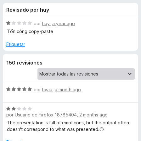
o
n
e
Revisado por huy
3
n
n
,
t
5
S
por
huy
,
a year ago
o
e
d
e
Tốn công copy-paste
s
e
v
5
a
p
Etiquetar
s
l
a
o
r
d
150 revisiones
r
a
ó
F
e
c
i
o
r
n
S
por
hyau
,
a month ago
E
1
e
e
d
v
f
m
S
e
a
o
por
Usuario de Firefox 18785404
,
2 months ago
e
5
l
x
o
v
o
The presentation is full of emoticons, but the output often
a
r
doesn't correspond to what was presented.🤨
l
j
ó