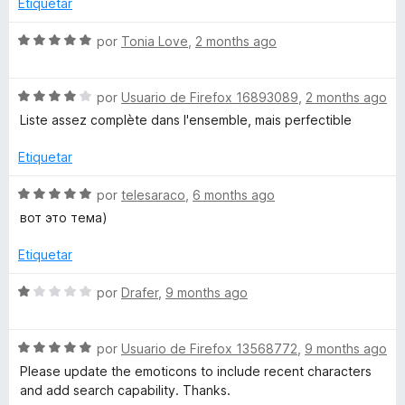
o
c
Etiquetar
r
o
i
ó
S
n
por
Tonia Love
,
2 months ago
c
e
5
K
o
v
d
S
n
a
por
Usuario de Firefox 16893089
,
2 months ago
e
e
e
2
l
5
Liste assez complète dans l'ensemble, mais perfectible
v
d
o
a
e
r
Etiquetar
y
l
5
ó
o
c
S
por
telesaraco
,
6 months ago
b
r
o
e
вот это тема)
ó
n
v
o
c
5
a
Etiquetar
o
d
l
n
e
a
o
S
por
Drafer
,
9 months ago
4
5
r
e
d
ó
v
r
e
c
S
a
por
Usuario de Firefox 13568772
,
9 months ago
5
o
e
l
Please update the emoticons to include recent characters
d
n
v
o
and add search capability. Thanks.
5
a