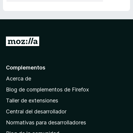
I
r
a
l
Complementos
a
Acerca de
p
á
Blog de complementos de Firefox
g
Taller de extensiones
i
Central del desarrollador
n
a
Normativas para desarrolladores
d