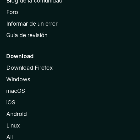
Blog de la comunidad
e
i
Foro
n
Informar de un error
i
Guía de revisión
c
i
o
Download
d
Download Firefox
e
Windows
M
o
macOS
z
iOS
i
l
Android
l
Linux
a
All