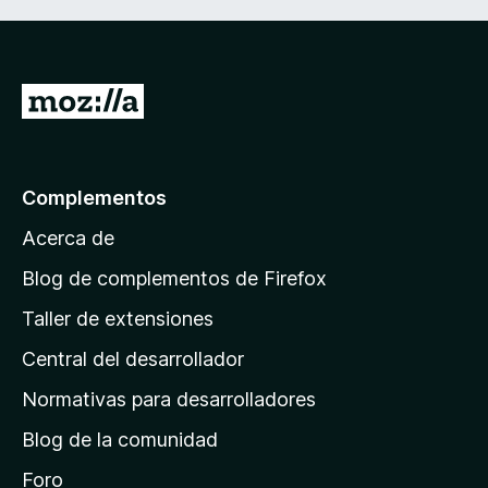
I
r
a
l
Complementos
a
Acerca de
p
á
Blog de complementos de Firefox
g
Taller de extensiones
i
Central del desarrollador
n
a
Normativas para desarrolladores
d
Blog de la comunidad
e
i
Foro