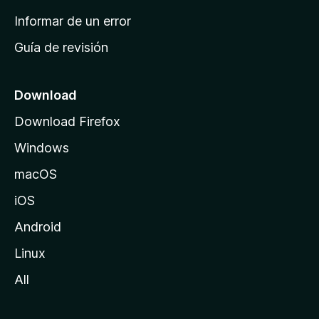
n
Informar de un error
i
Guía de revisión
c
i
o
Download
d
Download Firefox
e
Windows
M
o
macOS
z
iOS
i
l
Android
l
Linux
a
All