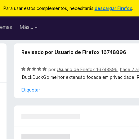
Para usar estos complementos, necesitarás
descargar Firefox
.
emas
Más...
Revisado por Usuario de Firefox 16748896
S
por
Usuario de Firefox 16748896
,
hace 2 a
e
DuckDuckGo melhor extensão focada em privacidade.
v
a
Etiquetar
l
o
r
ó
c
o
n