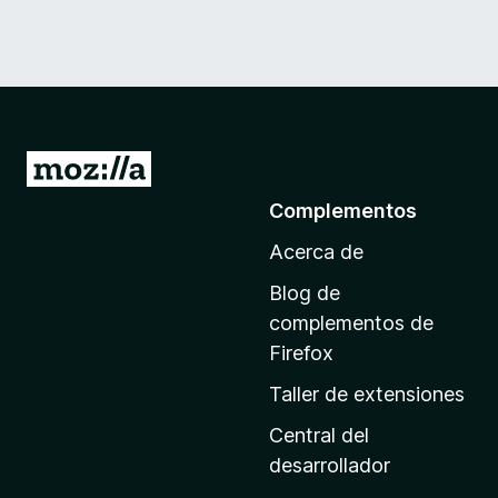
I
r
Complementos
a
Acerca de
l
a
Blog de
p
complementos de
á
Firefox
g
Taller de extensiones
i
n
Central del
a
desarrollador
d