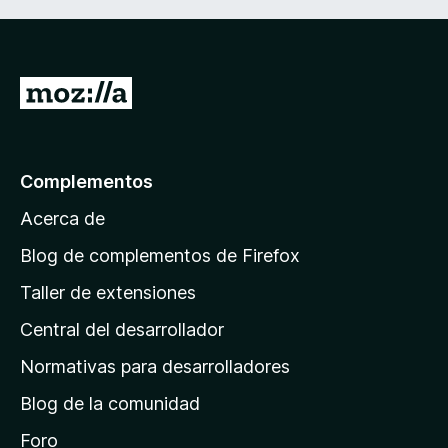
I
r
a
l
Complementos
a
Acerca de
p
á
Blog de complementos de Firefox
g
Taller de extensiones
i
Central del desarrollador
n
a
Normativas para desarrolladores
d
Blog de la comunidad
e
i
Foro