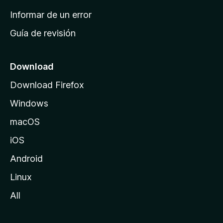
n
Informar de un error
i
Guía de revisión
c
i
o
Download
d
Download Firefox
e
Windows
M
o
macOS
z
iOS
i
l
Android
l
Linux
a
All