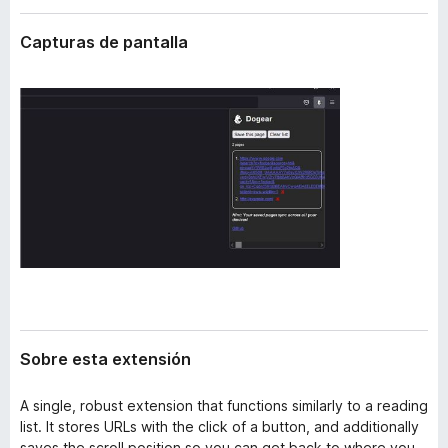
t
e
e
Capturas de pantalla
n
n
t
s
i
o
ó
s
n
p
a
r
a
F
i
r
e
f
o
Sobre esta extensión
x
A single, robust extension that functions similarly to a reading
list. It stores URLs with the click of a button, and additionally
saves the scroll position so you can get back to where you