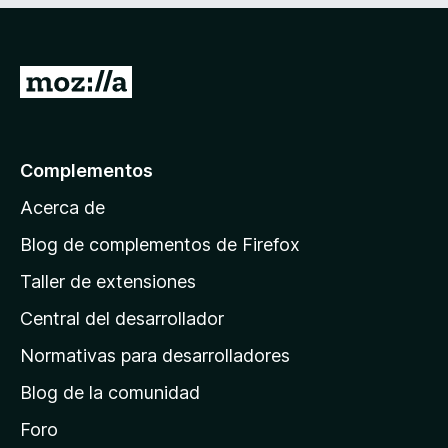
I
r
a
l
Complementos
a
Acerca de
p
á
Blog de complementos de Firefox
g
Taller de extensiones
i
Central del desarrollador
n
a
Normativas para desarrolladores
d
Blog de la comunidad
e
i
Foro