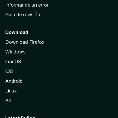
n
Informar de un error
i
Guía de revisión
c
i
o
Download
d
Download Firefox
e
Windows
M
o
macOS
z
iOS
i
l
Android
l
Linux
a
All