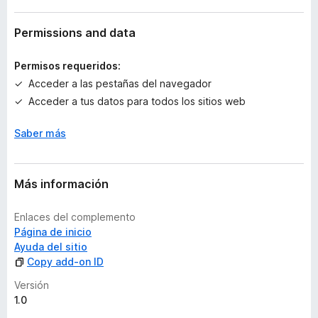
y
v
Permissions and data
a
l
Permisos requeridos:
o
Acceder a las pestañas del navegador
r
Acceder a tus datos para todos los sitios web
a
c
Saber más
i
o
n
e
Más información
s
Enlaces del complemento
Página de inicio
Ayuda del sitio
Copy add-on ID
Versión
1.0