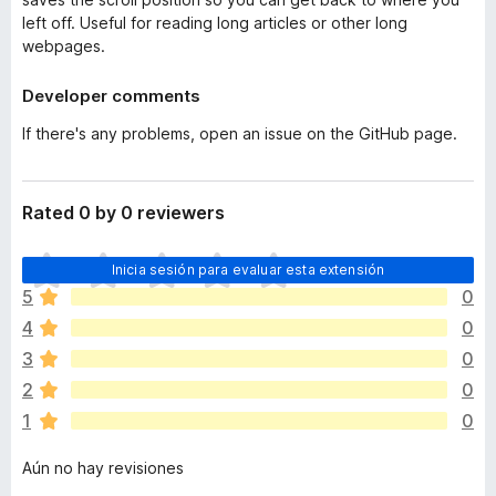
left off. Useful for reading long articles or other long
webpages.
Developer comments
If there's any problems, open an issue on the GitHub page.
Rated 0 by 0 reviewers
T
Inicia sesión para evaluar esta extensión
o
5
0
d
4
0
a
v
3
0
í
2
0
a
1
0
n
o
Aún no hay revisiones
h
a