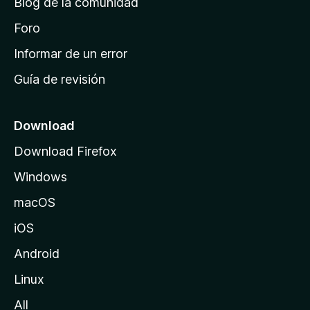
Blog de la comunidad
e
i
Foro
n
Informar de un error
i
Guía de revisión
c
i
o
Download
d
Download Firefox
e
Windows
M
o
macOS
z
iOS
i
l
Android
l
Linux
a
All