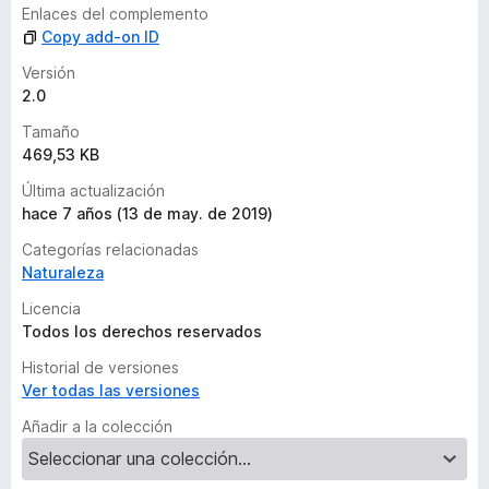
l
Enlaces del complemento
o
Copy add-on ID
r
a
Versión
c
2.0
i
Tamaño
o
469,53 KB
n
e
Última actualización
s
hace 7 años (13 de may. de 2019)
Categorías relacionadas
Naturaleza
Licencia
Todos los derechos reservados
Historial de versiones
Ver todas las versiones
Añadir a la colección