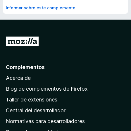
Informar sobre este complemento
I
r
a
l
Complementos
a
Acerca de
p
á
Blog de complementos de Firefox
g
Taller de extensiones
i
Central del desarrollador
n
a
Normativas para desarrolladores
d