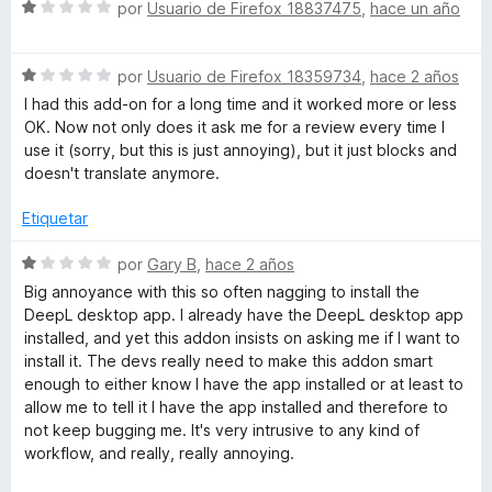
c
S
por
Usuario de Firefox 18837475
,
hace un año
o
e
L
n
v
1
S
a
por
Usuario de Firefox 18359734
,
hace 2 años
/
d
e
l
I had this add-on for a long time and it worked more or less
e
v
o
OK. Now not only does it ask me for a review every time I
M
5
a
r
use it (sorry, but this is just annoying), but it just blocks and
l
ó
doesn't translate anymore.
o
u
c
r
o
Etiquetar
ó
n
l
c
1
S
por
Gary B
,
hace 2 años
o
d
e
Big annoyance with this so often nagging to install the
t
n
e
v
DeepL desktop app. I already have the DeepL desktop app
1
5
a
installed, and yet this addon insists on asking me if I want to
i
d
l
install it. The devs really need to make this addon smart
e
o
enough to either know I have the app installed or at least to
5
r
T
allow me to tell it I have the app installed and therefore to
ó
not keep bugging me. It's very intrusive to any kind of
c
workflow, and really, really annoying.
r
o