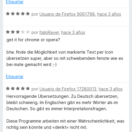
n
Etiquetar
a
1
d
S
por
Usuario de Firefox 9061768
,
hace 3 años
n
e
e
5
v
S
a
s
por
ItaloRaver
,
hace 3 años
e
l
get it for chrome or opera?
v
o
l
a
r
btw. finde die Möglichkeit von markierte Text per Icon
l
ó
übersetzen super, aber so mit schwebendem fenste wie es
a
o
c
bei mate gemacht wird ;-)
r
o
t
ó
n
Etiquetar
c
5
o
d
S
e
por
Usuario de Firefox 17280013
,
hace 3 años
n
e
e
Hervorragende Übersetzungen. Zu Deutsch übersetzen,
3
5
v
bleibt schwierig. Im Englischen gibt es mehr Wörter als im
d
a
Deutschen. So gibt es immer Interpretationsfragen.
e
l
5
o
Diese Programme arbeiten mit einer Wahrscheinlichkeit, was
r
richtig sein könnte und «denkt» nicht mit.
ó