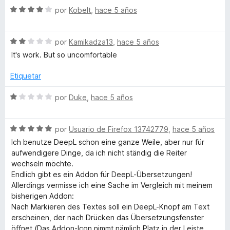
r
o
S
por
Kobelt
,
hace 5 años
ó
n
e
c
2
v
o
d
S
a
por
Kamikadza13
,
hace 5 años
n
e
e
l
It's work. But so uncomfortable
4
5
v
o
d
a
r
Etiquetar
e
l
ó
5
o
c
S
por
Duke
,
hace 5 años
r
o
e
ó
n
v
c
4
S
a
por
Usuario de Firefox 13742779
,
hace 5 años
o
d
e
l
Ich benutze DeepL schon eine ganze Weile, aber nur für
n
e
v
o
aufwendigere Dinge, da ich nicht ständig die Reiter
2
5
a
r
wechseln möchte.
d
l
ó
Endlich gibt es ein Addon für DeepL-Übersetzungen!
e
o
c
Allerdings vermisse ich eine Sache im Vergleich mit meinem
5
r
o
bisherigen Addon:
ó
n
Nach Markieren des Textes soll ein DeepL-Knopf am Text
c
1
erscheinen, der nach Drücken das Übersetzungsfenster
o
d
öffnet (Das Addon-Icon nimmt nämlich Platz in der Leiste