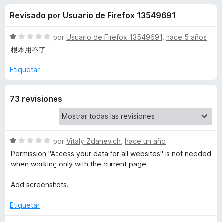
o
n
e
Revisado por Usuario de Firefox 13549691
3
n
n
,
t
3
S
por
Usuario de Firefox 13549691
,
hace 5 años
o
e
d
e
根本用不了
s
e
v
5
a
p
Etiquetar
s
l
a
o
r
d
73 revisiones
r
a
ó
F
e
c
i
o
r
n
S
por
Vitaly Zdanevich
,
hace un año
D
1
e
e
Permission "Access your data for all websites" is not needed
d
v
f
when working only with the current page.
e
e
a
o
5
l
Add screenshots.
x
e
o
r
Etiquetar
p
ó