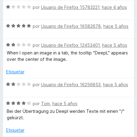
2
v
o
d
S
a
por
Usuario de Firefox 15783221
,
hace 4 años
r
e
e
l
ó
5
v
o
c
S
a
por
Usuario de Firefox 16582678
,
hace 5 años
r
o
e
l
ó
n
v
o
c
1
S
a
por
Usuario de Firefox 12453401
,
hace 5 años
r
o
d
e
l
ó
n
e
When I open an image in a tab, the tooltip "DeepL" appears
v
o
c
2
5
over the center of the image.
a
r
o
d
l
ó
n
e
Etiquetar
o
c
1
5
r
o
d
S
por
Usuario de Firefox 16256853
,
hace 5 años
ó
n
e
e
c
5
5
v
o
d
S
a
por
Tom
,
hace 5 años
n
e
e
l
Bei der Übertragung zu Deepl werden Texte mit einen "/"
2
5
v
o
gekürzt.
d
a
r
e
l
ó
Etiquetar
5
o
c