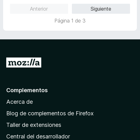
Anterior
Siguiente
Página 1 de 3
I
r
a
l
Complementos
a
Acerca de
p
á
Blog de complementos de Firefox
g
Taller de extensiones
i
Central del desarrollador
n