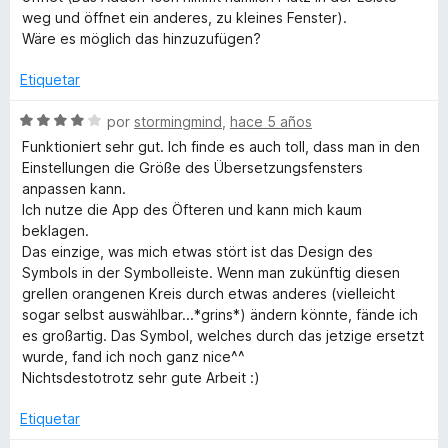
n
e
weg und öffnet ein anderes, zu kleines Fenster).
5
5
Wäre es möglich das hinzuzufügen?
d
e
Etiquetar
5
S
por
stormingmind
,
hace 5 años
e
Funktioniert sehr gut. Ich finde es auch toll, dass man in den
v
Einstellungen die Größe des Übersetzungsfensters
a
anpassen kann.
l
Ich nutze die App des Öfteren und kann mich kaum
o
beklagen.
r
Das einzige, was mich etwas stört ist das Design des
ó
Symbols in der Symbolleiste. Wenn man zukünftig diesen
c
grellen orangenen Kreis durch etwas anderes (vielleicht
o
sogar selbst auswählbar...*grins*) ändern könnte, fände ich
n
es großartig. Das Symbol, welches durch das jetzige ersetzt
4
wurde, fand ich noch ganz nice^^
d
Nichtsdestotrotz sehr gute Arbeit :)
e
5
Etiquetar