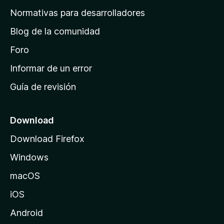
a
Normativas para desarrolladores
d
Blog de la comunidad
e
i
Foro
n
Informar de un error
i
Guía de revisión
c
i
o
Download
d
Download Firefox
e
Windows
M
o
macOS
z
iOS
i
l
Android