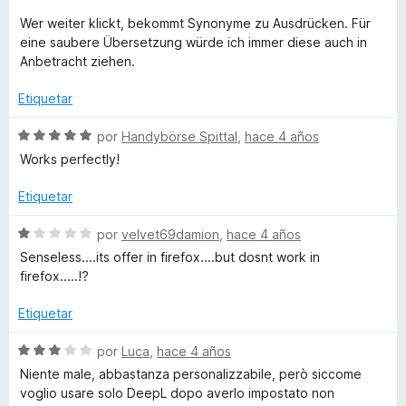
c
Wer weiter klickt, bekommt Synonyme zu Ausdrücken. Für
o
eine saubere Übersetzung würde ich immer diese auch in
n
Anbetracht ziehen.
5
d
Etiquetar
e
5
S
por
Handybörse Spittal
,
hace 4 años
e
Works perfectly!
v
a
Etiquetar
l
o
S
por
velvet69damion
,
hace 4 años
r
e
Senseless....its offer in firefox....but dosnt work in
ó
v
firefox.....!?
c
a
o
l
Etiquetar
n
o
5
r
S
por
Luca
,
hace 4 años
d
ó
e
Niente male, abbastanza personalizzabile, però siccome
e
c
v
voglio usare solo DeepL dopo averlo impostato non
5
o