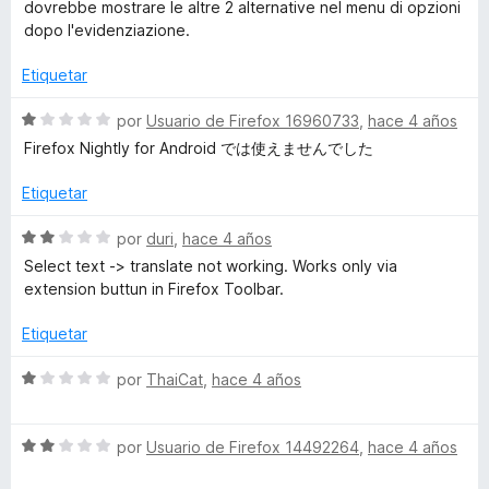
a
dovrebbe mostrare le altre 2 alternative nel menu di opzioni
n
l
dopo l'evidenziazione.
1
o
d
r
Etiquetar
e
ó
5
c
S
por
Usuario de Firefox 16960733
,
hace 4 años
o
e
Firefox Nightly for Android では使えませんでした
n
v
3
a
Etiquetar
d
l
e
o
S
por
duri
,
hace 4 años
5
r
e
Select text -> translate not working. Works only via
ó
v
extension buttun in Firefox Toolbar.
c
a
o
l
Etiquetar
n
o
1
r
S
por
ThaiCat
,
hace 4 años
d
ó
e
e
c
v
5
o
S
a
por
Usuario de Firefox 14492264
,
hace 4 años
n
e
l