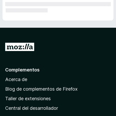
I
r
a
l
Complementos
a
Acerca de
p
á
Blog de complementos de Firefox
g
Taller de extensiones
i
Central del desarrollador
n
a