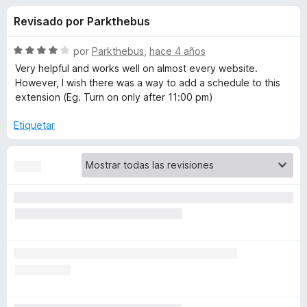
o
n
e
Revisado por Parkthebus
4
n
n
,
t
5
S
por
Parkthebus
,
hace 4 años
o
e
d
e
Very helpful and works well on almost every website.
s
e
v
However, I wish there was a way to add a schedule to this
5
a
p
extension (Eg. Turn on only after 11:00 pm)
s
l
a
o
Etiquetar
r
d
r
a
ó
F
e
c
i
o
r
n
D
4
e
d
f
a
e
o
5
x
r
k