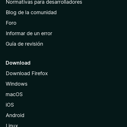
Normativas para desarrolladores
d
Blog de la comunidad
e
i
Foro
n
Informar de un error
i
Guía de revisión
c
i
o
Download
d
Download Firefox
e
Windows
M
o
macOS
z
iOS
i
l
Android
l
Linux