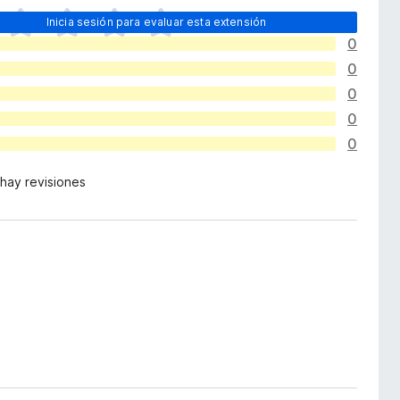
Inicia sesión para evaluar esta extensión
0
0
0
0
0
hay revisiones