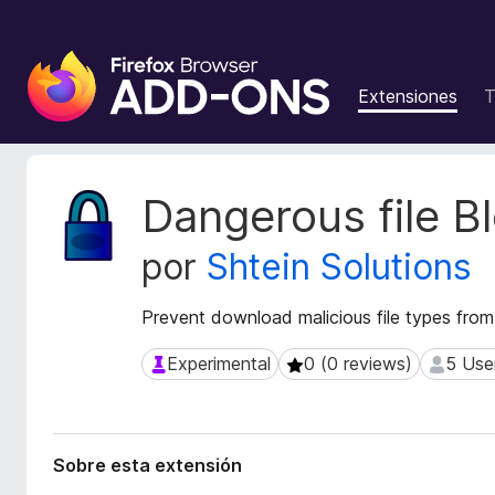
B
u
Extensiones
T
s
c
a
d
M
Dangerous file B
o
e
t
r
por
Shtein Solutions
a
d
d
e
a
Prevent download malicious file types from
c
t
o
a
Experimental
0 (0 reviews)
5 Use
Experimental
0 (0 reviews)
5 Users
m
d
p
e
l
l
a
e
Sobre esta extensión
e
m