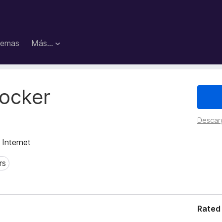
emas
Más...
locker
Descar
 Internet
rs
Rated 