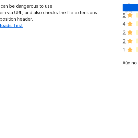
T
t can be dangerous to use.
o
hem via URL, and also checks the file extensions
5
d
sposition header.
4
a
loads Test
v
3
í
2
a
1
n
o
Aún no 
h
a
y
v
a
l
o
r
a
c
i
o