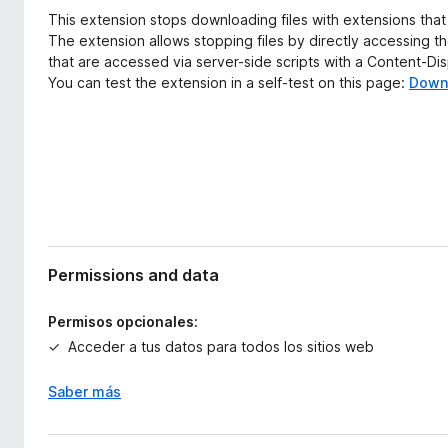
x
e
This extension stops downloading files with extensions tha
t
n
The extension allows stopping files by directly accessing t
e
that are accessed via server-side scripts with a Content-Di
t
n
You can test the extension in a self-test on this page:
Down
o
s
i
s
ó
p
n
a
r
a
F
i
Permissions and data
r
e
Permisos opcionales:
f
Acceder a tus datos para todos los sitios web
o
x
Saber más