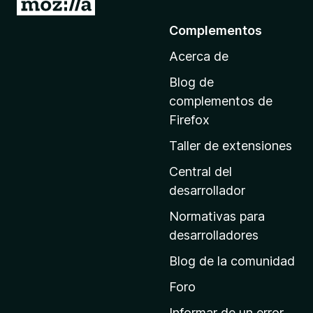
I
r
Complementos
a
Acerca de
l
a
Blog de
p
complementos de
á
Firefox
g
Taller de extensiones
i
n
Central del
a
desarrollador
d
Normativas para
e
desarrolladores
i
Blog de la comunidad
n
i
Foro
c
Informar de un error