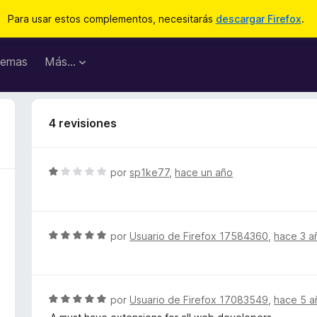
Para usar estos complementos, necesitarás
descargar Firefox
.
emas
Más...
4 revisiones
S
por
sp1ke77
,
hace un año
e
v
a
l
S
por
Usuario de Firefox 17584360
,
hace 3 a
o
e
r
v
ó
a
c
l
S
por
Usuario de Firefox 17083549
,
hace 5 a
o
o
e