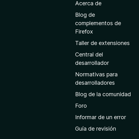
t
Acerca de
l
e
a
Blog de
p
complementos de
n
á
Firefox
g
t
Taller de extensiones
i
n
Central del
S
a
desarrollador
e
d
Normativas para
e
desarrolladores
c
i
Blog de la comunidad
n
u
i
Foro
c
r
Informar de un error
i
Guía de revisión
o
i
d