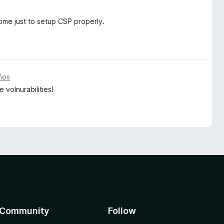
time just to setup CSP properly.
ños
 volnurabilities!
Community
Follow