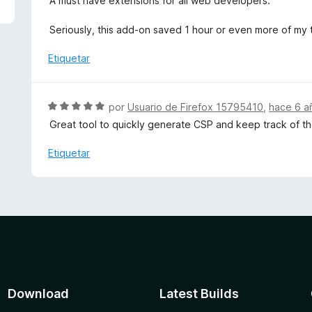
A must have extensions for all web developers.
n
r
v
1
ó
a
Seriously, this add-on saved 1 hour or even more of my 
d
c
l
e
o
o
Etiquetar
5
n
r
5
ó
d
c
S
por
Usuario de Firefox 15795410
,
hace 6 a
e
o
e
5
Great tool to quickly generate CSP and keep track of the
n
v
5
a
Etiquetar
d
l
e
o
5
r
ó
c
o
n
5
d
Download
Latest Builds
e
5