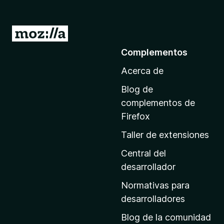
I
r
Complementos
a
Acerca de
l
a
Blog de
p
complementos de
á
Firefox
g
Taller de extensiones
i
n
Central del
a
desarrollador
d
Normativas para
e
desarrolladores
i
Blog de la comunidad
n