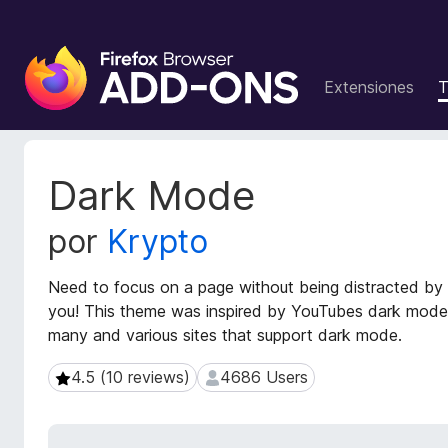
B
u
Extensiones
T
s
c
a
d
M
Dark Mode
o
e
t
r
por
Krypto
a
d
d
e
a
Need to focus on a page without being distracted by 
c
t
you! This theme was inspired by YouTubes dark mode 
o
a
many and various sites that support dark mode.
m
d
p
e
4.5 (10 reviews)
4686 Users
4.5 (10 reviews)
4686 Users
l
l
a
e
e
m