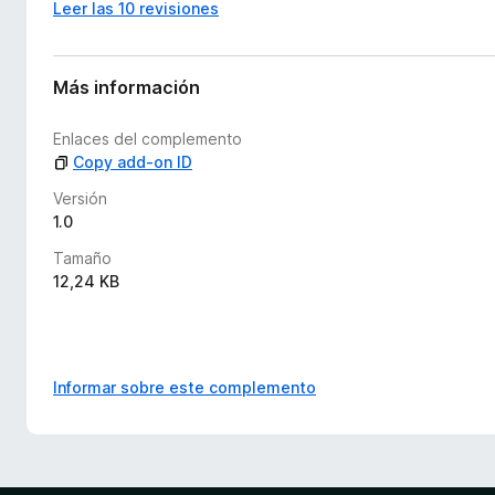
Leer las 10 revisiones
h
a
y
v
Más información
a
l
Enlaces del complemento
o
Copy add-on ID
r
a
Versión
c
1.0
i
Tamaño
o
12,24 KB
n
e
s
Informar sobre este complemento