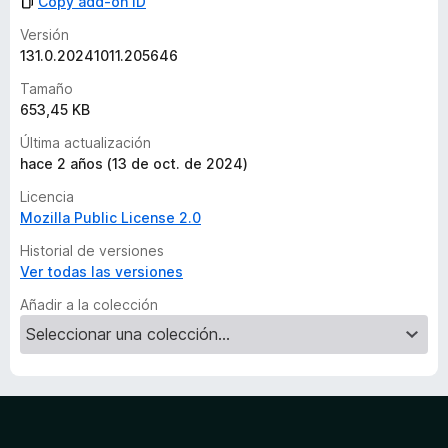
Copy add-on ID
r
a
Versión
c
131.0.20241011.205646
i
Tamaño
o
653,45 KB
n
e
Última actualización
s
hace 2 años (13 de oct. de 2024)
Licencia
Mozilla Public License 2.0
Historial de versiones
Ver todas las versiones
Añadir a la colección