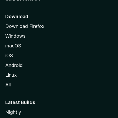
c
i
o
Download
d
Download Firefox
e
Windows
M
o
macOS
z
iOS
i
l
Android
l
Linux
a
All
Latest Builds
Nightly