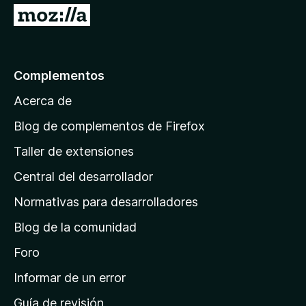
I
r
a
l
Complementos
a
Acerca de
p
á
Blog de complementos de Firefox
g
Taller de extensiones
i
Central del desarrollador
n
a
Normativas para desarrolladores
d
Blog de la comunidad
e
i
Foro
n
Informar de un error
i
Guía de revisión