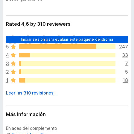
t
e
e
n
n
t
s
Rated 4,6 by 310 reviewers
i
o
ó
s
T
n
Iniciar sesión para evaluar este paquete de idioma
p
o
5
247
a
d
4
33
r
a
a
v
3
7
í
F
2
5
a
i
1
18
n
r
o
e
Leer las 310 revisiones
h
f
a
o
y
x
v
Más información
a
l
Enlaces del complemento
o