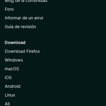
Blog de la comunidad
e
i
Foro
n
Informar de un error
i
Guía de revisión
c
i
o
Download
d
Download Firefox
e
Windows
M
o
macOS
z
iOS
i
l
Android
l
Linux
a
All