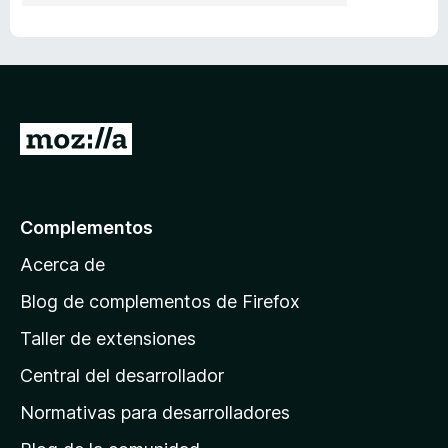
I
r
a
l
Complementos
a
Acerca de
p
á
Blog de complementos de Firefox
g
Taller de extensiones
i
Central del desarrollador
n
a
Normativas para desarrolladores
d