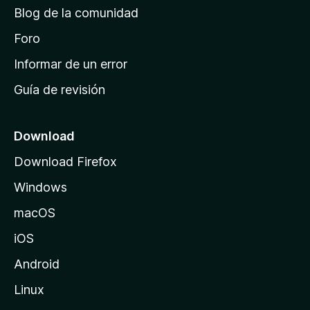
d
Blog de la comunidad
e
i
Foro
n
Informar de un error
i
Guía de revisión
c
i
o
Download
d
Download Firefox
e
Windows
M
o
macOS
z
iOS
i
l
Android
l
Linux
a