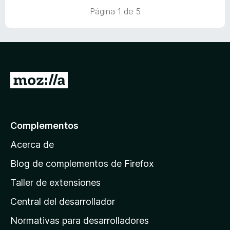
o
c
5
Página 1 de 5
r
o
d
ó
n
e
c
5
5
o
d
n
e
5
5
I
d
r
e
5
a
l
Complementos
a
Acerca de
p
á
Blog de complementos de Firefox
g
Taller de extensiones
i
Central del desarrollador
n
a
Normativas para desarrolladores