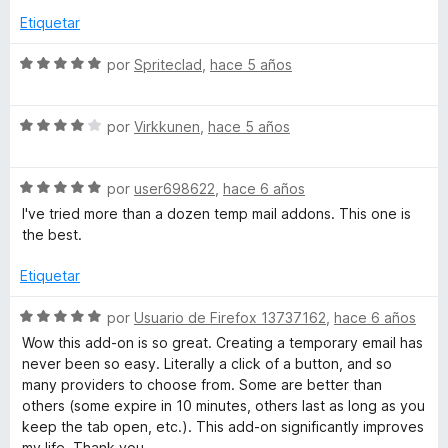
o
c
5
Etiquetar
d
r
o
d
ó
n
e
S
por
Spriteclad
,
hace 5 años
y
c
4
5
e
o
d
v
n
e
S
V
a
por
Virkkunen
,
hace 5 años
1
5
e
l
d
v
o
i
e
S
a
por
user698622
,
hace 6 años
r
5
e
l
ó
I've tried more than a dozen temp mail addons. This one is
k
v
o
c
the best.
a
r
o
i
l
ó
n
Etiquetar
o
c
5
r
o
d
S
n
por
Usuario de Firefox 13737162
,
hace 6 años
ó
n
e
e
Wow this add-on is so great. Creating a temporary email has
c
4
5
v
never been so easy. Literally a click of a button, and so
g
o
d
a
many providers to choose from. Some are better than
n
e
l
others (some expire in 10 minutes, others last as long as you
s
5
5
o
keep the tab open, etc.). This add-on significantly improves
d
r
my life. Thank you