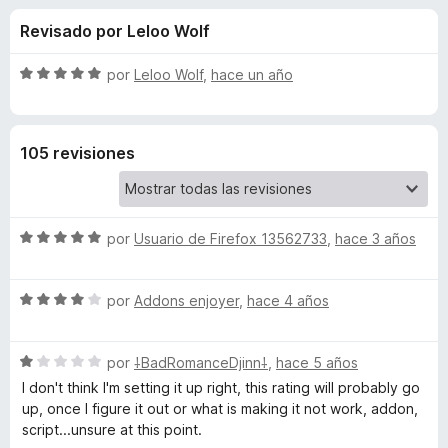
o
n
e
Revisado por Leloo Wolf
4
n
n
,
t
7
S
por
Leloo Wolf
,
hace un año
o
e
d
e
s
e
v
5
a
p
s
105 revisiones
l
a
o
r
d
r
a
ó
F
S
e
por
Usuario de Firefox 13562733
,
hace 3 años
c
i
e
o
v
r
n
B
S
a
por
Addons enjoyer
,
hace 4 años
5
e
e
l
d
f
l
v
o
e
o
S
a
por
⸸BadRomanceDjinn⸸
,
hace 5 años
r
5
x
o
e
l
ó
I don't think I'm setting it up right, this rating will probably go
v
o
c
up, once I figure it out or what is making it not work, addon,
a
r
o
script...unsure at this point.
o
l
ó
n