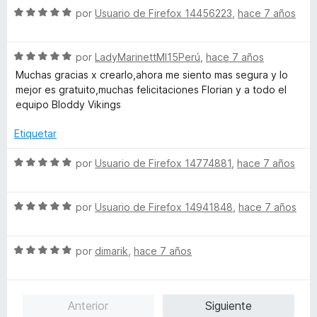
5
5
S
a
por
Usuario de Firefox 14456223
,
hace 7 años
r
o
d
e
l
ó
n
e
v
o
c
5
5
S
a
por
LadyMarinettMI15Perú
,
hace 7 años
r
o
d
e
l
ó
n
e
Muchas gracias x crearlo,ahora me siento mas segura y lo
v
o
c
5
5
mejor es gratuito,muchas felicitaciones Florian y a todo el
a
r
o
d
equipo Bloddy Vikings
l
ó
n
e
o
c
5
5
Etiquetar
r
o
d
ó
n
e
S
por
Usuario de Firefox 14774881
,
hace 7 años
c
5
5
e
o
d
v
n
e
S
a
por
Usuario de Firefox 14941848
,
hace 7 años
5
5
e
l
d
v
o
e
S
a
por
dimarik
,
hace 7 años
r
5
e
l
ó
v
o
c
a
r
o
Anterior
Siguiente
l
ó
n