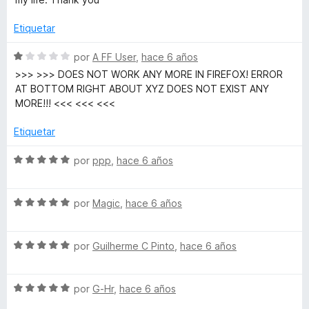
e
!
ó
5
c
Etiquetar
o
n
S
por
A FF User
,
hace 6 años
5
e
>>> >>> DOES NOT WORK ANY MORE IN FIREFOX! ERROR
d
v
AT BOTTOM RIGHT ABOUT XYZ DOES NOT EXIST ANY
e
a
MORE!!! <<< <<< <<<
5
l
o
Etiquetar
r
ó
S
por
ppp
,
hace 6 años
c
e
o
v
n
S
a
por
Magic
,
hace 6 años
1
e
l
d
v
o
e
S
a
por
Guilherme C Pinto
,
hace 6 años
r
5
e
l
ó
v
o
c
S
a
por
G-Hr
,
hace 6 años
r
o
e
l
ó
n