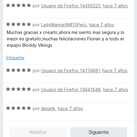
5
5
S
a
por
Usuario de Firefox 14456223
,
hace 7 años
r
o
d
e
l
ó
n
e
v
o
c
5
5
S
a
por
LadyMarinettMI15Perú
,
hace 7 años
r
o
d
e
l
ó
n
e
Muchas gracias x crearlo,ahora me siento mas segura y lo
v
o
c
5
5
mejor es gratuito,muchas felicitaciones Florian y a todo el
a
r
o
d
equipo Bloddy Vikings
l
ó
n
e
o
c
5
5
Etiquetar
r
o
d
ó
n
e
S
por
Usuario de Firefox 14774881
,
hace 7 años
c
5
5
e
o
d
v
n
e
S
a
por
Usuario de Firefox 14941848
,
hace 7 años
5
5
e
l
d
v
o
e
S
a
por
dimarik
,
hace 7 años
r
5
e
l
ó
v
o
c
a
r
o
Anterior
Siguiente
l
ó
n