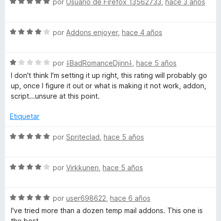
S
a
por
Usuario de Firefox 13562733
,
hace 3 años
e
l
d
v
o
S
a
por
Addons enjoyer
,
hace 4 años
r
y
e
l
ó
v
o
c
V
S
a
por
⸸BadRomanceDjinn⸸
,
hace 5 años
r
o
e
l
ó
n
I don't think I'm setting it up right, this rating will probably go
v
o
c
5
up, once I figure it out or what is making it not work, addon,
i
a
r
o
d
script...unsure at this point.
l
ó
n
e
k
o
c
5
5
Etiquetar
r
o
d
i
ó
n
e
S
por
Spriteclad
,
hace 5 años
c
4
5
e
o
d
n
v
n
e
S
a
por
Virkkunen
,
hace 5 años
1
5
e
l
g
d
v
o
e
S
a
por
user698622
,
hace 6 años
r
s
5
e
l
ó
I've tried more than a dozen temp mail addons. This one is
v
o
c
the best.