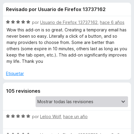
o
n
e
Revisado por Usuario de Firefox 13737162
4
n
n
,
t
7
S
por
Usuario de Firefox 13737162
,
hace 6 años
o
e
d
e
Wow this add-on is so great. Creating a temporary email has
s
e
v
never been so easy. Literally a click of a button, and so
5
a
p
many providers to choose from. Some are better than
s
l
a
others (some expire in 10 minutes, others last as long as you
o
keep the tab open, etc.). This add-on significantly improves
r
d
r
my life. Thank you
a
ó
F
e
c
Etiquetar
i
o
r
n
B
105 revisiones
5
e
d
f
l
e
o
5
x
o
S
por
Leloo Wolf
,
hace un año
e
o
v