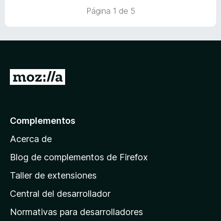
o
c
5
Página 1 de 5
r
o
d
ó
n
e
c
5
5
o
d
n
e
5
5
I
d
r
e
5
a
l
Complementos
a
Acerca de
p
á
Blog de complementos de Firefox
g
Taller de extensiones
i
Central del desarrollador
n
a
Normativas para desarrolladores