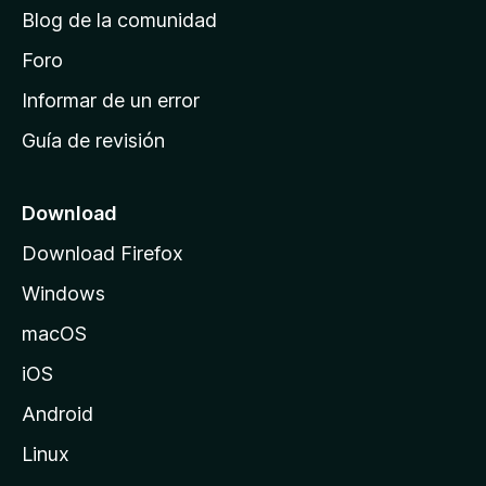
d
Blog de la comunidad
e
i
Foro
n
Informar de un error
i
Guía de revisión
c
i
o
Download
d
Download Firefox
e
Windows
M
o
macOS
z
iOS
i
l
Android
l
Linux
a