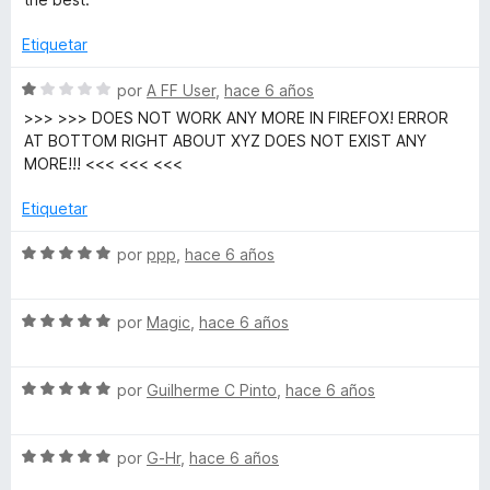
!
a
r
o
l
ó
n
Etiquetar
o
c
5
r
o
d
S
por
A FF User
,
hace 6 años
ó
n
e
e
>>> >>> DOES NOT WORK ANY MORE IN FIREFOX! ERROR
c
4
5
v
AT BOTTOM RIGHT ABOUT XYZ DOES NOT EXIST ANY
o
d
a
MORE!!! <<< <<< <<<
n
e
l
5
5
o
Etiquetar
d
r
e
ó
S
por
ppp
,
hace 6 años
5
c
e
o
v
n
S
a
por
Magic
,
hace 6 años
1
e
l
d
v
o
e
S
a
por
Guilherme C Pinto
,
hace 6 años
r
5
e
l
ó
v
o
c
S
a
por
G-Hr
,
hace 6 años
r
o
e
l
ó
n