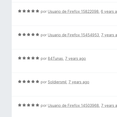
5
ó
a
d
c
l
S
por
Usuario de Firefox 15822098
,
6 years 
e
o
o
e
5
n
r
v
5
ó
a
d
c
l
S
por
Usuario de Firefox 15454953
,
7 years 
e
o
o
e
5
n
r
v
5
ó
a
d
c
l
S
por
84Tunas
,
7 years ago
e
o
o
e
5
n
r
v
5
ó
a
d
c
l
S
por
Soldiersmil
,
7 years ago
e
o
o
e
5
n
r
v
5
ó
a
d
c
l
S
por
Usuario de Firefox 14503968
,
7 years 
e
o
o
e
5
n
r
v