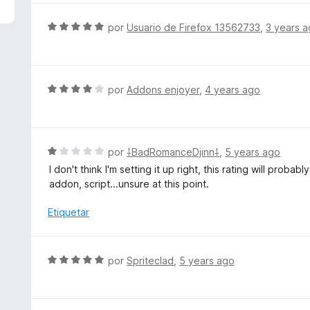
5
a
d
l
S
por
Usuario de Firefox 13562733
,
3 years 
e
o
e
5
r
v
ó
a
c
l
S
por
Addons enjoyer
,
4 years ago
o
o
e
n
r
v
5
ó
a
d
c
l
S
por
⸸BadRomanceDjinn⸸
,
5 years ago
e
o
o
e
5
I don't think I'm setting it up right, this rating will probab
n
r
v
addon, script...unsure at this point.
5
ó
a
d
c
l
Etiquetar
e
o
o
5
n
r
4
ó
S
por
Spriteclad
,
5 years ago
d
c
e
e
o
v
5
n
a