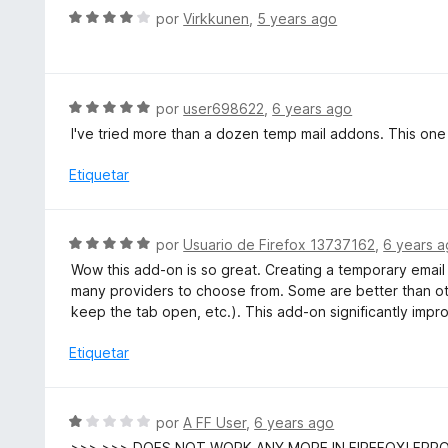
1
l
S
por
Virkkunen
,
5 years ago
d
o
e
e
r
v
5
ó
a
c
l
S
por
user698622
,
6 years ago
o
o
e
I've tried more than a dozen temp mail addons. This one 
n
r
v
5
ó
a
Etiquetar
d
c
l
e
o
o
5
n
r
S
por
Usuario de Firefox 13737162
,
6 years 
4
ó
e
d
Wow this add-on is so great. Creating a temporary email 
c
v
e
many providers to choose from. Some are better than oth
o
a
5
keep the tab open, etc.). This add-on significantly impr
n
l
5
o
Etiquetar
d
r
e
ó
5
c
S
por
A FF User
,
6 years ago
o
e
>>> >>> DOES NOT WORK ANY MORE IN FIREFOX! ERR