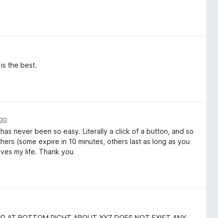
is the best.
ago
has never been so easy. Literally a click of a button, and so
ers (some expire in 10 minutes, others last as long as you
oves my life. Thank you
OR AT BOTTOM RIGHT ABOUT XYZ DOES NOT EXIST ANY