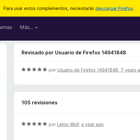
Para usar estos complementos, necesitarás
descargar Firefox
.
emas
Más...
Revisado por Usuario de Firefox 14941848
S
por
Usuario de Firefox 14941848
,
7 years 
e
v
a
l
105 revisiones
o
r
ó
c
S
por
Leloo Wolf
,
a year ago
o
e
n
v