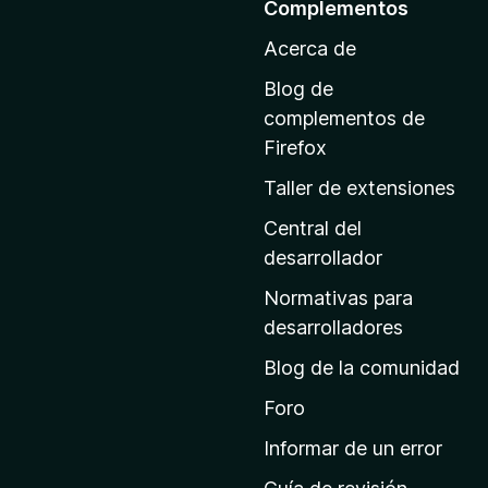
Complementos
a
Acerca de
l
a
Blog de
p
complementos de
á
Firefox
g
Taller de extensiones
i
n
Central del
a
desarrollador
d
Normativas para
e
desarrolladores
i
Blog de la comunidad
n
i
Foro
c
Informar de un error
i