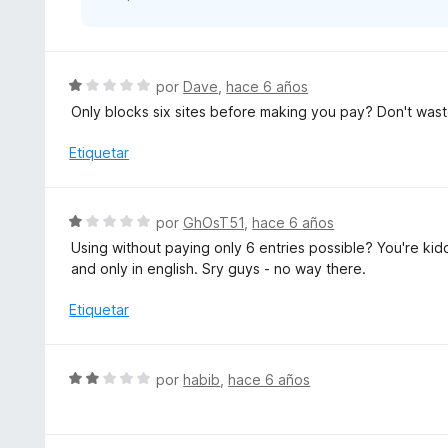
S
por
Dave
,
hace 6 años
e
Only blocks six sites before making you pay? Don't wast
v
a
Etiquetar
l
o
r
S
por
GhOsT51
,
hace 6 años
ó
e
Using without paying only 6 entries possible? You're kid
c
v
and only in english. Sry guys - no way there.
o
a
n
l
Etiquetar
1
o
d
r
e
ó
S
5
por
habib
,
hace 6 años
c
e
o
v
n
a