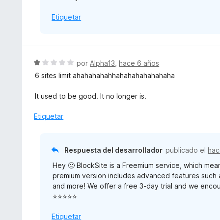
e
o
5
Etiquetar
n
5
d
e
5
S
por
Alpha13
,
hace 6 años
e
6 sites limit ahahahahahhahahahahahahaha
v
a
It used to be good. It no longer is.
l
o
Etiquetar
r
ó
c
Respuesta del desarrollador
publicado el
hac
o
Hey 🙂 BlockSite is a Freemium service, which mean
n
premium version includes advanced features such 
1
and more! We offer a free 3-day trial and we encou
d
⭐⭐⭐⭐⭐
e
5
Etiquetar