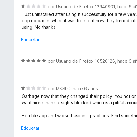
1
l
S
por
Usuario de Firefox 12940801
,
hace 6 a
d
o
e
e
I just uninstalled after using it successfully for a few y
r
v
5
pop up pages when it was free, but now they turned in
ó
a
using. No thanks.
c
l
o
o
Etiquetar
n
r
2
ó
d
c
S
por
Usuario de Firefox 16520128
,
hace 6 a
e
o
e
5
n
v
1
a
d
l
S
por
MKSLO
,
hace 6 años
e
o
e
5
Garbage now that they changed their policy. You not only
r
v
want more than six sights blocked which is a pitiful amou
ó
a
c
l
Horrible app and worse business practices. Find somethi
o
o
n
r
Etiquetar
5
ó