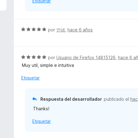
Etiquetar
n
5
d
e
5
S
por
안녕
,
hace 6 años
e
v
a
l
S
por
Usuario de Firefox 14815126
,
hace 6 a
o
e
Muy util, simple e intuitiva
r
v
ó
a
Etiquetar
c
l
o
o
n
r
Respuesta del desarrollador
publicado el
hac
5
ó
d
Thanks!
c
e
o
5
Etiquetar
n
5
d