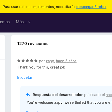
Para usar estos complementos, necesitarás
descargar Firefox
.
emas
Más...
1270 revisiones
S
por
zapy
,
hace 5 años
e
Thank you for this, great job
v
a
Etiquetar
l
o
r
Respuesta del desarrollador
publicado el
hac
ó
You're welcome zapy, we're thrilled that you are en
c
o