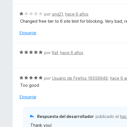
S
por
ung21
,
hace 6 años
e
Changed free tier to 6 site limit for blocking. Very bad,
v
a
Etiquetar
l
o
r
S
por
Raf
,
hace 6 años
ó
e
c
v
o
a
n
l
S
por
Usuario de Firefox 16556949
,
hace 6 a
1
o
e
d
Too good
r
v
e
ó
a
Etiquetar
5
c
l
o
o
n
r
Respuesta del desarrollador
publicado el
hac
5
ó
d
Thank you!
c