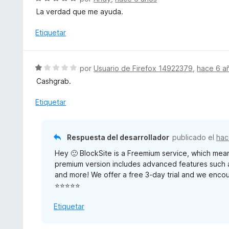
o
o
e
5
La verdad que me ayuda.
n
r
v
4
ó
a
Etiquetar
d
c
l
e
o
o
5
n
r
S
por
Usuario de Firefox 14922379
,
hace 6 a
4
ó
e
d
Cashgrab.
c
v
e
o
a
Etiquetar
5
n
l
5
o
d
r
Respuesta del desarrollador
publicado el
hac
e
ó
5
Hey 🙂 BlockSite is a Freemium service, which mean
c
premium version includes advanced features such 
o
and more! We offer a free 3-day trial and we encou
n
⭐⭐⭐⭐⭐
1
d
Etiquetar
e
5