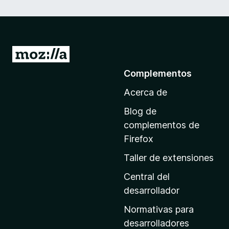
I
r
Complementos
a
Acerca de
l
a
Blog de
p
complementos de
á
Firefox
g
Taller de extensiones
i
n
Central del
a
desarrollador
d
Normativas para
e
desarrolladores