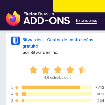
B
u
Extensiones
T
s
c
a
R
Bitwarden – Gestor de contraseñas
d
gratuito
o
e
por
Bitwarden Inc.
r
d
v
e
S
c
i
e
o
4,6 estrellas de 5
v
m
s
a
p
5
7743
l
l
o
4
600
i
e
r
3
254
ó
m