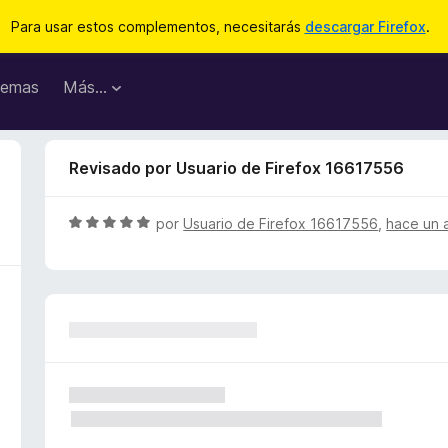
Para usar estos complementos, necesitarás
descargar Firefox
.
emas
Más...
Revisado por Usuario de Firefox 16617556
S
por
Usuario de Firefox 16617556
,
hace un 
e
v
a
l
o
r
ó
c
o
n