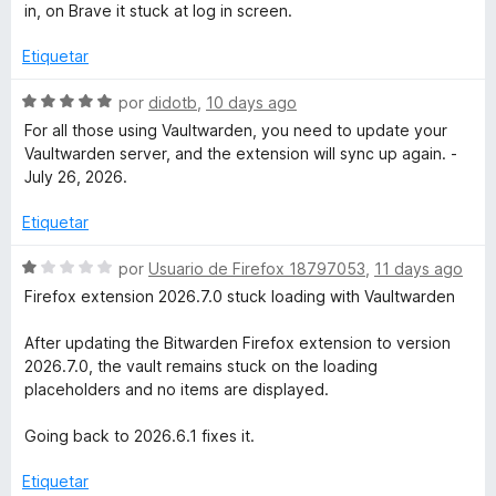
n
e
a
in, on Brave it stuck at log in screen.
5
5
l
d
o
Etiquetar
e
r
5
ó
S
por
didotb
,
10 days ago
c
e
For all those using Vaultwarden, you need to update your
o
v
Vaultwarden server, and the extension will sync up again. -
n
a
July 26, 2026.
1
l
d
o
Etiquetar
e
r
5
ó
S
por
Usuario de Firefox 18797053
,
11 days ago
c
e
Firefox extension 2026.7.0 stuck loading with Vaultwarden
o
v
n
a
After updating the Bitwarden Firefox extension to version
5
l
2026.7.0, the vault remains stuck on the loading
d
o
placeholders and no items are displayed.
e
r
5
ó
Going back to 2026.6.1 fixes it.
c
o
Etiquetar