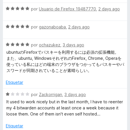
v
S
a
a
por
Usuario de Firefox 19487770
,
2 days ago
e
l
v
o
r
S
a
por
gazonaboaba
,
2 days ago
r
e
l
ó
d
v
o
c
S
a
por
ochazukez
,
3 days ago
r
o
e
e
l
ó
n
ubuntuのFirefoxでパスキーを利用するには必須の拡張機能。
v
o
c
1
また、ubuntu, WindowsそれぞれのFirefox, Chrome, Operaを
a
r
o
d
使っている私にはどの端末のブラウザをつかってもパスキーやパ
n
l
ó
n
e
スワードが同期されていることが素晴らしい。
o
c
5
5
–
r
o
d
Etiquetar
ó
n
e
G
c
5
5
S
por
Zackorrigan
,
3 days ago
o
d
e
It used to work nicely but in the last month, I have to reenter
n
e
e
v
my 4 bitwarden accounts at least once a week because it
5
5
a
loose them. One of them isn't even self hosted...
d
l
s
e
o
Etiquetar
5