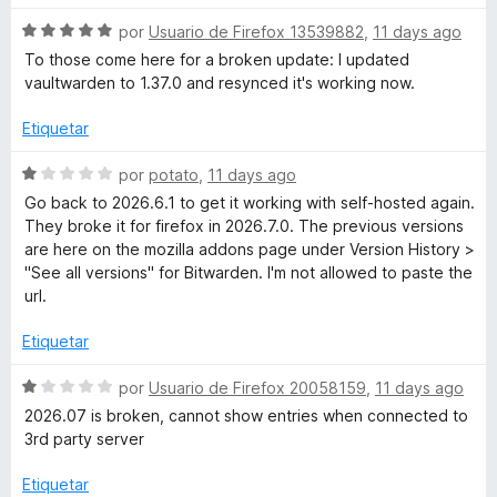
n
1
S
por
Usuario de Firefox 13539882
,
11 days ago
d
e
To those come here for a broken update: I updated
e
v
vaultwarden to 1.37.0 and resynced it's working now.
5
a
l
Etiquetar
o
r
S
por
potato
,
11 days ago
ó
e
Go back to 2026.6.1 to get it working with self-hosted again.
c
v
They broke it for firefox in 2026.7.0. The previous versions
o
a
are here on the mozilla addons page under Version History >
n
l
"See all versions" for Bitwarden. I'm not allowed to paste the
5
o
url.
d
r
e
ó
Etiquetar
5
c
o
S
por
Usuario de Firefox 20058159
,
11 days ago
n
e
2026.07 is broken, cannot show entries when connected to
1
v
3rd party server
d
a
e
l
Etiquetar