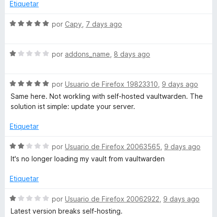
r
5
o
c
Etiquetar
r
o
ó
a
n
S
por
Capy
,
7 days ago
c
5
e
o
d
v
s
n
e
S
a
por
addons_name
,
8 days ago
4
5
e
l
e
d
v
o
e
S
a
por
Usuario de Firefox 19823310
,
9 days ago
r
ñ
5
e
l
ó
Same here. Not workling with self-hosted vaultwarden. The
v
o
c
solution ist simple: update your server.
a
r
o
a
l
ó
n
Etiquetar
o
c
5
s
r
o
d
S
por
Usuario de Firefox 20063565
,
9 days ago
ó
n
e
e
It's no longer loading my vault from vaultwarden
g
c
1
5
v
o
d
a
Etiquetar
r
n
e
l
5
5
o
S
por
Usuario de Firefox 20062922
,
9 days ago
d
r
a
e
Latest version breaks self-hosting.
e