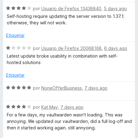
r
t
ó
S
por
Usuario de Firefox 13438840
,
5 days ago
c
e
Self-hosting require updating the server version to 1.37.1;
o
o
v
otherwise, they will not work.
n
a
1
r
l
Etiquetar
d
o
e
r
S
por
Usuario de Firefox 20068168
,
6 days ago
d
5
ó
e
Latest update broke usability in combination with self-
c
v
hosted solutions
e
o
a
n
l
Etiquetar
c
4
o
d
r
S
por
NoneOfYerBusiness
,
7 days ago
e
o
ó
e
5
c
v
o
S
a
por
Kat May
,
7 days ago
n
n
e
l
For a few days, my vaultwarden wasn't loading. This was
1
v
o
annoying. We updated our vaultwarden, did a full log-off and
t
d
a
r
then it started working again. still annyoing.
e
l
ó