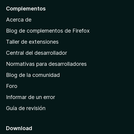
l
Complementos
a
Acerca de
p
á
Blog de complementos de Firefox
g
Taller de extensiones
i
Central del desarrollador
n
a
Normativas para desarrolladores
d
Blog de la comunidad
e
i
Foro
n
Informar de un error
i
Guía de revisión
c
i
o
Download