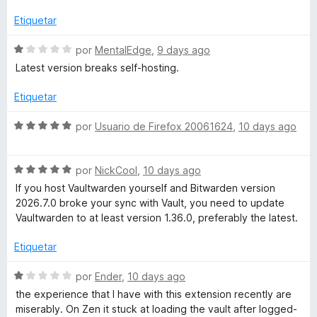
ó
v
5
c
a
Etiquetar
t
o
l
n
o
S
por
MentalEdge
,
9 days ago
u
2
r
e
Latest version breaks self-hosting.
d
ó
v
i
e
c
a
Etiquetar
5
o
l
n
t
o
S
por
Usuario de Firefox 20061624
,
10 days ago
1
r
e
d
ó
v
o
e
c
S
a
por
NickCool
,
10 days ago
5
o
e
l
If you host Vaultwarden yourself and Bitwarden version
n
v
o
2026.7.0 broke your sync with Vault, you need to update
1
a
r
Vaultwarden to at least version 1.36.0, preferably the latest.
d
l
ó
e
o
c
Etiquetar
5
r
o
ó
n
S
por
Ender
,
10 days ago
c
5
e
the experience that I have with this extension recently are
o
d
v
miserably. On Zen it stuck at loading the vault after logged-