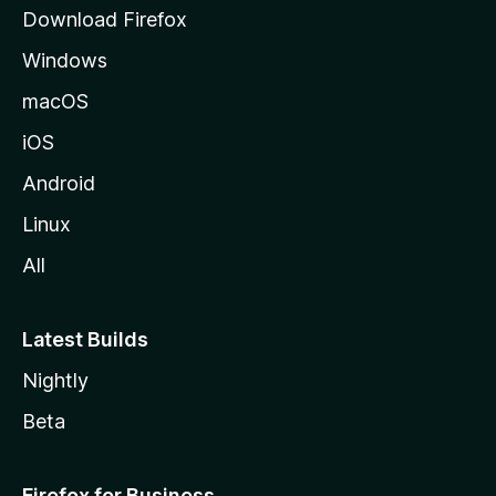
d
Download Firefox
e
Windows
M
o
macOS
z
iOS
i
l
Android
l
Linux
a
All
Latest Builds
Nightly
Beta
Firefox for Business