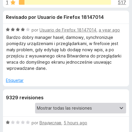
o
1
517
o
e
n
n
n
Revisado por Usuario de Firefox 18147014
4
t
,
o
e
6
S
por
Usuario de Firefox 18147014
,
a year ago
s
d
e
Bardzo dobry manager haseł, darmowy, synchronizuje
p
s
e
v
pomiędzy urządzeniami i przeglądarkami, w firefoxie jest
a
5
a
mały problem, gdy edytuję lub dodaję nowy wpis, a po
l
r
przejściu z wysuwanego okna Bitwardena do przeglądarki
d
o
a
wraca do domyślnego ekranu jednocześnie usuwając
r
wprowadzane dane.
F
e
ó
i
c
Etiquetar
r
B
o
e
n
f
9329 revisiones
4
i
d
o
e
x
t
5
S
por
Владислав
,
5 hours ago
w
e