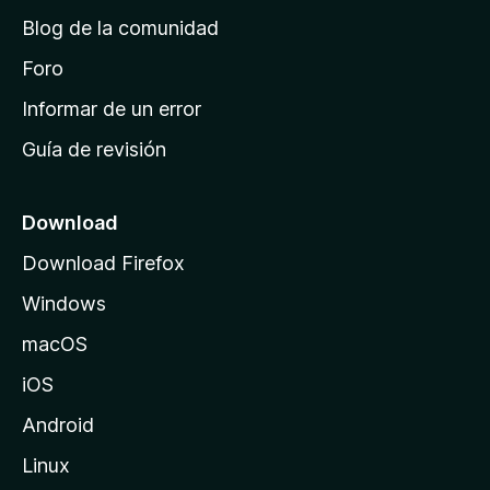
d
Blog de la comunidad
e
i
Foro
n
Informar de un error
i
Guía de revisión
c
i
o
Download
d
Download Firefox
e
Windows
M
o
macOS
z
iOS
i
l
Android
l
Linux
a