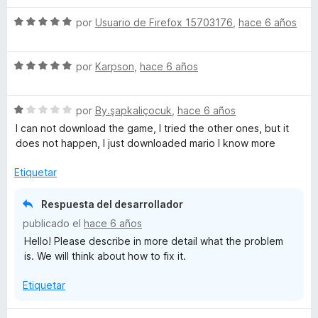
e
5
5
d
S
por
Usuario de Firefox 15703176
,
hace 6 años
e
g
e
5
v
S
a
o
por
Karpson
,
hace 6 años
e
l
v
o
s
S
a
por
By.şapkaliçocuk
,
hace 6 años
r
e
l
ó
I can not download the game, I tried the other ones, but it
v
o
c
does not happen, I just downloaded mario I know more
a
r
o
l
ó
n
Etiquetar
o
c
5
r
o
d
Respuesta del desarrollador
ó
n
e
publicado el
hace 6 años
c
5
5
Hello! Please describe in more detail what the problem
o
d
is. We will think about how to fix it.
n
e
1
5
Etiquetar
d
e