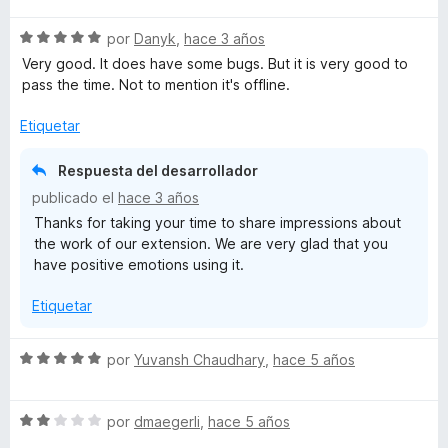
v
o
c
1
u
S
a
por
Danyk
,
hace 3 años
r
o
d
e
l
ó
n
e
Very good. It does have some bugs. But it is very good to
e
v
o
c
5
5
pass the time. Not to mention it's offline.
a
r
o
d
l
ó
n
e
Etiquetar
D
o
c
5
5
r
o
d
Respuesta del desarrollador
e
ó
n
e
publicado el
hace 3 años
c
4
5
B
Thanks for taking your time to share impressions about
o
d
the work of our extension. We are very glad that you
n
e
have positive emotions using it.
5
5
a
d
Etiquetar
e
t
5
S
por
Yuvansh Chaudhary
,
hace 5 años
a
e
v
l
S
a
por
dmaegerli
,
hace 5 años
e
l