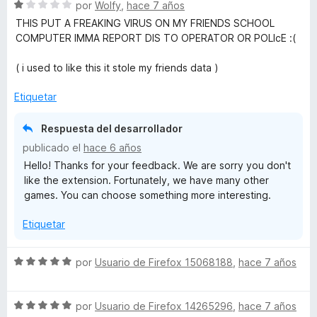
5
S
por
Wolfy
,
hace 7 años
e
THIS PUT A FREAKING VIRUS ON MY FRIENDS SCHOOL
v
COMPUTER IMMA REPORT DIS TO OPERATOR OR POLIcE :(
a
l
( i used to like this it stole my friends data )
o
r
Etiquetar
ó
c
Respuesta del desarrollador
o
publicado el
hace 6 años
n
Hello! Thanks for your feedback. We are sorry you don't
1
like the extension. Fortunately, we have many other
d
games. You can choose something more interesting.
e
5
Etiquetar
S
por
Usuario de Firefox 15068188
,
hace 7 años
e
v
S
a
por
Usuario de Firefox 14265296
,
hace 7 años