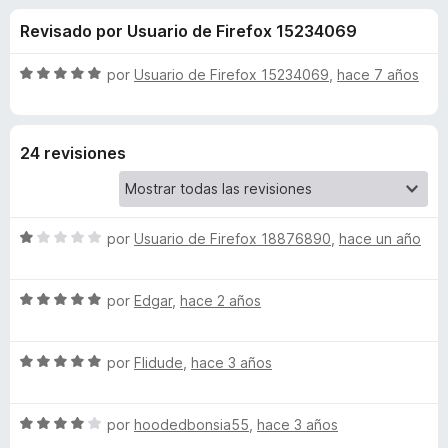
o
n
e
Revisado por Usuario de Firefox 15234069
4
n
n
,
t
3
S
por
Usuario de Firefox 15234069
,
hace 7 años
o
e
d
e
s
e
v
5
a
p
s
24 revisiones
l
a
o
r
d
r
a
ó
F
S
e
por
Usuario de Firefox 18876890
,
hace un año
c
i
e
o
v
r
n
T
S
a
por
Edgar
,
hace 2 años
5
e
e
l
d
f
a
v
o
e
o
S
a
por
Flidude
,
hace 3 años
r
5
x
n
e
l
ó
v
o
c
S
a
por
hoodedbonsia55
,
hace 3 años
r
o
q
e
l
ó
n