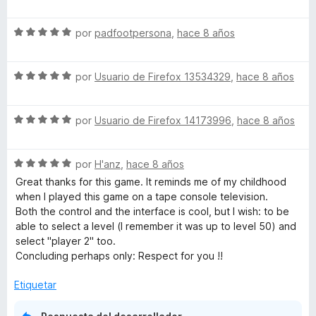
e
l
v
o
S
a
por
padfootpersona
,
hace 8 años
r
e
l
ó
v
o
c
S
a
por
Usuario de Firefox 13534329
,
hace 8 años
r
o
e
l
ó
n
v
o
c
5
S
a
por
Usuario de Firefox 14173996
,
hace 8 años
r
o
d
e
l
ó
n
e
v
o
c
5
5
S
a
por
H'anz
,
hace 8 años
r
o
d
e
l
ó
n
e
Great thanks for this game. It reminds me of my childhood
v
o
c
5
5
when I played this game on a tape console television.
a
r
o
d
Both the control and the interface is cool, but I wish: to be
l
ó
n
e
able to select a level (I remember it was up to level 50) and
o
c
5
5
select "player 2" too.
r
o
d
Concluding perhaps only: Respect for you !!
ó
n
e
c
5
5
Etiquetar
o
d
n
e