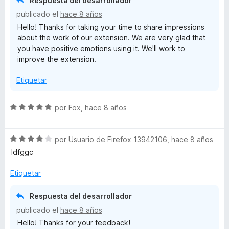
Respuesta del desarrollador
5
5
publicado el
hace 8 años
d
Hello! Thanks for taking your time to share impressions
e
about the work of our extension. We are very glad that
5
you have positive emotions using it. We'll work to
improve the extension.
Etiquetar
S
por
Fox
,
hace 8 años
e
v
S
a
por
Usuario de Firefox 13942106
,
hace 8 años
e
l
Idfggc
v
o
a
r
Etiquetar
l
ó
o
c
Respuesta del desarrollador
r
o
publicado el
hace 8 años
ó
n
Hello! Thanks for your feedback!
c
5