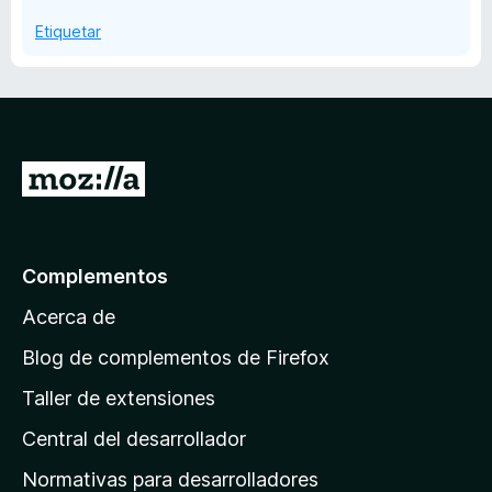
o
d
Etiquetar
n
e
4
5
d
e
5
I
r
a
l
Complementos
a
Acerca de
p
á
Blog de complementos de Firefox
g
Taller de extensiones
i
Central del desarrollador
n
a
Normativas para desarrolladores