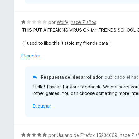
1
d
e
5
S
por
Wolfy
,
hace 7 años
e
THIS PUT A FREAKING VIRUS ON MY FRIENDS SCHOOL 
v
a
( i used to like this it stole my friends data )
l
o
Etiquetar
r
ó
c
Respuesta del desarrollador
publicado el
hac
o
Hello! Thanks for your feedback. We are sorry you 
n
other games. You can choose something more inter
1
d
Etiquetar
e
5
S
por
Usuario de Firefox 15234069
,
hace 7 a