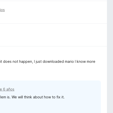
ños
t it does not happen, I just downloaded mario I know more
e 6 años
m is. We will think about how to fix it.