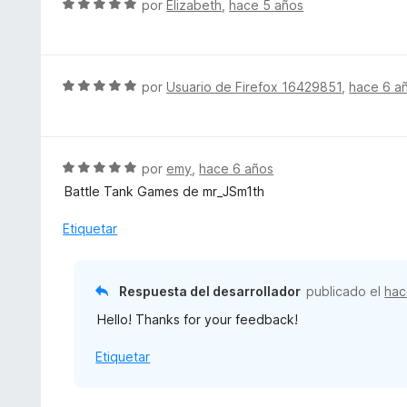
S
por
Elizabeth
,
hace 5 años
e
o
o
e
5
n
r
v
2
ó
a
d
c
l
S
por
Usuario de Firefox 16429851
,
hace 6 a
e
o
o
e
5
n
r
v
4
ó
a
d
c
l
S
por
emy
,
hace 6 años
e
o
o
e
5
Battle Tank Games de mr_JSm1th
n
r
v
5
ó
a
Etiquetar
d
c
l
e
o
o
5
n
r
Respuesta del desarrollador
publicado el
hac
5
ó
d
Hello! Thanks for your feedback!
c
e
o
5
Etiquetar
n
5
d