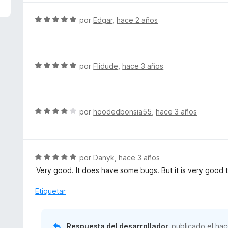
5
a
d
l
S
por
Edgar
,
hace 2 años
e
o
e
5
r
v
ó
a
c
l
S
por
Flidude
,
hace 3 años
o
o
e
n
r
v
1
ó
a
d
c
l
S
por
hoodedbonsia55
,
hace 3 años
e
o
o
e
5
n
r
v
5
ó
a
d
c
l
S
por
Danyk
,
hace 3 años
e
o
o
e
5
Very good. It does have some bugs. But it is very good to
n
r
v
5
ó
a
Etiquetar
d
c
l
e
o
o
5
n
r
Respuesta del desarrollador
publicado el
hac