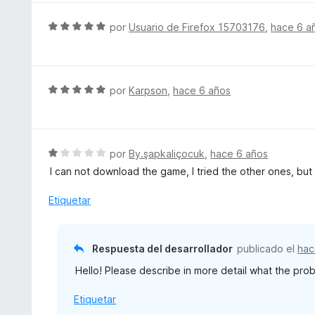
e
5
S
por
Usuario de Firefox 15703176
,
hace 6 a
e
v
a
l
S
por
Karpson
,
hace 6 años
o
e
r
v
ó
a
c
l
S
por
By.şapkaliçocuk
,
hace 6 años
o
o
e
I can not download the game, I tried the other ones, bu
n
r
v
5
ó
a
Etiquetar
d
c
l
e
o
o
5
n
r
Respuesta del desarrollador
publicado el
hac
5
ó
d
Hello! Please describe in more detail what the proble
c
e
o
5
Etiquetar
n