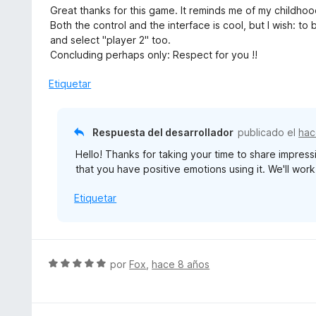
o
e
5
Great thanks for this game. It reminds me of my childhoo
n
r
v
Both the control and the interface is cool, but I wish: to
5
ó
a
and select "player 2" too.
d
c
l
Concluding perhaps only: Respect for you !!
e
o
o
5
n
r
Etiquetar
5
ó
d
c
e
o
Respuesta del desarrollador
publicado el
hac
5
n
Hello! Thanks for taking your time to share impres
5
that you have positive emotions using it. We'll wor
d
e
Etiquetar
5
S
por
Fox
,
hace 8 años
e
v
a