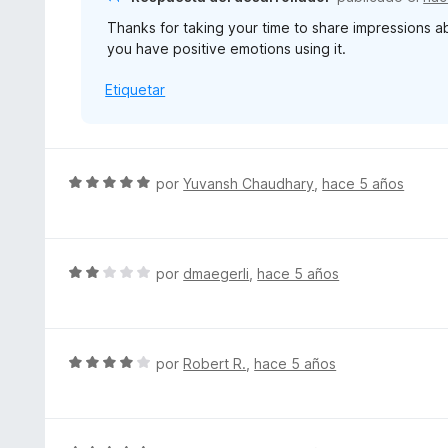
4
ó
d
Thanks for taking your time to share impressions a
c
e
you have positive emotions using it.
o
5
n
Etiquetar
5
d
e
5
S
por
Yuvansh Chaudhary
,
hace 5 años
e
v
a
l
S
por
dmaegerli
,
hace 5 años
o
e
r
v
ó
a
c
l
S
por
Robert R.
,
hace 5 años
o
o
e
n
r
v
5
ó
a
d
c
l