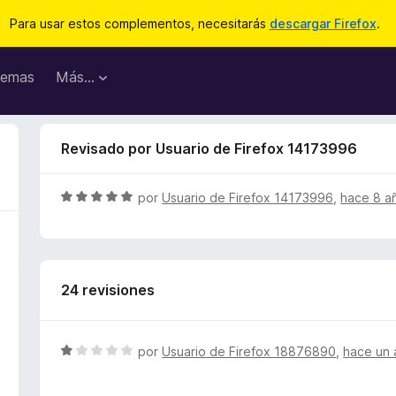
Para usar estos complementos, necesitarás
descargar Firefox
.
emas
Más...
Revisado por Usuario de Firefox 14173996
S
por
Usuario de Firefox 14173996
,
hace 8 a
e
v
a
l
24 revisiones
o
r
ó
c
S
por
Usuario de Firefox 18876890
,
hace un 
o
e
n
v