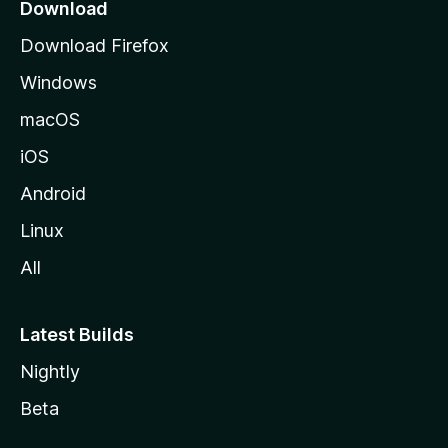
o
Download
d
Download Firefox
e
Windows
M
o
macOS
z
iOS
i
l
Android
l
Linux
a
All
Latest Builds
Nightly
Beta