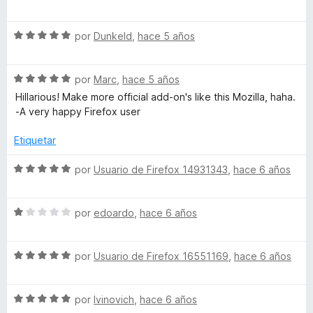
e
l
ó
n
e
v
o
c
1
5
S
a
por
Dunkeld
,
hace 5 años
r
o
d
e
l
ó
n
e
v
o
c
1
5
S
a
por
Marc
,
hace 5 años
r
o
d
e
l
ó
n
e
Hillarious! Make more official add-on's like this Mozilla, haha.
v
o
c
1
5
-A very happy Firefox user
a
r
o
d
l
ó
n
e
Etiquetar
o
c
1
5
r
o
d
S
por
Usuario de Firefox 14931343
,
hace 6 años
ó
n
e
e
c
5
5
v
o
d
S
a
por
edoardo
,
hace 6 años
n
e
e
l
5
5
v
o
d
S
a
por
Usuario de Firefox 16551169
,
hace 6 años
r
e
e
l
ó
5
v
o
c
S
a
por
Ivinovich
,
hace 6 años
r
o