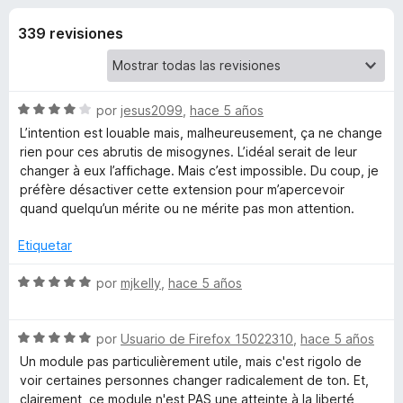
o
n
e
3
339 revisiones
n
n
,
t
4
o
e
d
s
e
S
por
jesus2099
,
hace 5 años
5
p
s
e
L’intention est louable mais, malheureusement, ça ne change
a
v
rien pour ces abrutis de misogynes. L’idéal serait de leur
a
r
changer à eux l’affichage. Mais c’est impossible. Du coup, je
d
l
a
préfère désactiver cette extension pour m’apercevoir
o
quand quelqu’un mérite ou ne mérite pas mon attention.
F
e
r
i
ó
Etiquetar
r
B
c
e
o
S
por
mjkelly
,
hace 5 años
f
n
!
e
4
o
v
d
S
a
por
Usuario de Firefox 15022310
x
,
hace 5 años
t
e
e
l
Un module pas particulièrement utile, mais c'est rigolo de
5
v
o
voir certaines personnes changer radicalement de ton. Et,
c
a
r
clairement, ce module n'est PAS une atteinte à la liberté