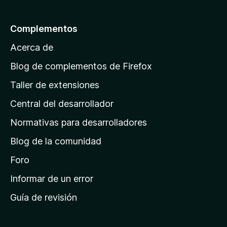
5
a
l
Complementos
a
Acerca de
p
á
Blog de complementos de Firefox
g
Taller de extensiones
i
Central del desarrollador
n
a
Normativas para desarrolladores
d
Blog de la comunidad
e
i
Foro
n
Informar de un error
i
Guía de revisión
c
i