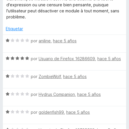
l
ó
d'expression ou une censure bien pensante, puisque
h
o
c
l'utilisateur peut désactiver ce module à tout moment, sans
r
o
problème.
ó
n
t
c
5
Etiquetar
o
d
o
n
e
S
por
aniline
,
hace 5 años
5
5
e
B
d
v
e
S
a
por
Usuario de Firefox 16286609
,
hace 5 años
5
o
e
l
v
o
S
a
por
ZombieWolf
,
hace 5 años
r
s
e
l
ó
v
o
c
s
S
a
por
Hydrus Companion
,
hace 5 años
r
o
e
l
ó
n
v
o
c
1
S
a
por
goldenfish99
,
hace 5 años
r
o
d
e
l
ó
n
e
v
o
c
5
5