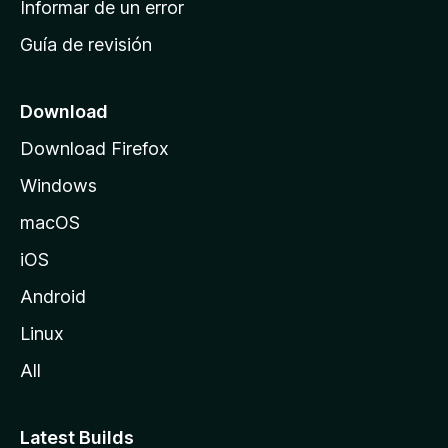
Informar de un error
i
Guía de revisión
c
i
o
Download
d
Download Firefox
e
Windows
M
o
macOS
z
iOS
i
l
Android
l
Linux
a
All
Latest Builds