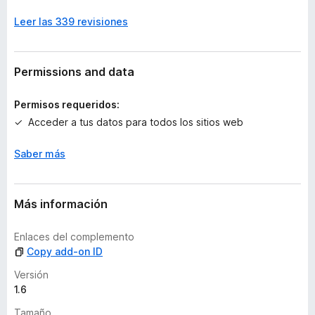
o
Leer las 339 revisiones
h
a
y
v
Permissions and data
a
l
Permisos requeridos:
o
Acceder a tus datos para todos los sitios web
r
a
Saber más
c
i
o
n
Más información
e
s
Enlaces del complemento
Copy add-on ID
Versión
1.6
Tamaño