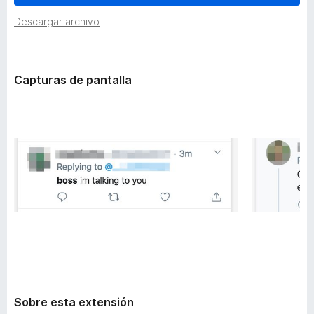
t
e
e
Descargar archivo
n
n
t
s
i
o
ó
Capturas de pantalla
s
n
p
a
r
a
F
i
r
e
f
o
x
Sobre esta extensión