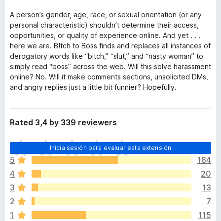
A person’s gender, age, race, or sexual orientation (or any
personal characteristic) shouldn’t determine their access,
opportunities, or quality of experience online. And yet . . .
here we are. B!tch to Boss finds and replaces all instances of
derogatory words like “bitch,” “slut,” and “nasty woman” to
simply read “boss” across the web. Will this solve harassment
online? No. Will it make comments sections, unsolicited DMs,
and angry replies just a little bit funnier? Hopefully.
Rated 3,4 by 339 reviewers
T
Inicia sesión para evaluar esta extensión
o
5
184
d
4
20
a
v
3
13
í
2
7
a
1
115
n