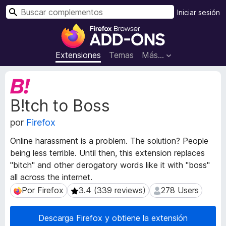
B
Iniciar sesión
u
B
s
u
c
s
Extensiones
Temas
Más...
a
c
r
a
M
d
e
B!tch to Boss
t
o
a
r
por
Firefox
d
d
a
e
Online harassment is a problem. The solution? People
t
c
being less terrible. Until then, this extension replaces
a
o
"bitch" and other derogatory words like it with "boss"
d
m
e
all across the internet.
l
p
Por Firefox
3.4 (339 reviews)
278 Users
Por Firefox
3.4 (339 reviews)
278 Users
a
l
e
e
Descarga Firefox y obtiene la extensión
x
m