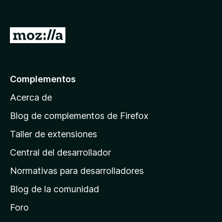
I
r
a
l
Complementos
a
Acerca de
p
á
Blog de complementos de Firefox
g
Taller de extensiones
i
Central del desarrollador
n
a
Normativas para desarrolladores
d
Blog de la comunidad
e
i
Foro
n