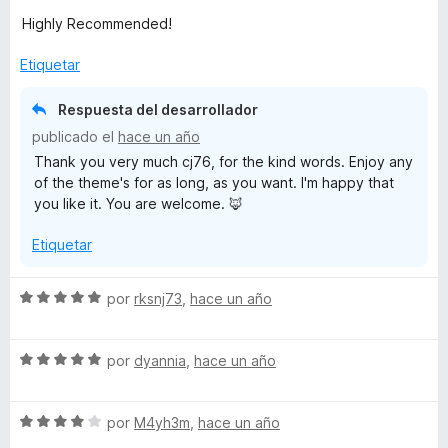
o
c
5
Highly Recommended!
a
r
o
d
ó
n
e
Etiquetar
t
c
5
5
o
d
Respuesta del desarrollador
n
e
e
publicado el
hace un año
5
5
Thank you very much cj76, for the kind words. Enjoy any
d
d
of the theme's for as long, as you want. I'm happy that
e
you like it. You are welcome. 🦊
5
│
Etiquetar
D
S
por
rksnj73
,
hace un año
a
e
v
S
a
por
dyannia
,
hace un año
t
e
l
v
o
a
S
a
por
M4yh3m
,
hace un año
r
e
l
ó