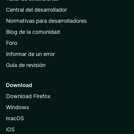
i
Central del desarrollador
n
a
Normativas para desarrolladores
d
Blog de la comunidad
e
i
Foro
n
Informar de un error
i
Guía de revisión
c
i
o
Download
d
Download Firefox
e
Windows
M
o
macOS
z
iOS
i