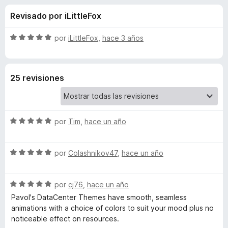
o
n
e
Revisado por iLittleFox
4
n
n
,
t
8
S
por
iLittleFox
,
hace 3 años
o
e
d
e
s
e
v
5
a
p
s
25 revisiones
l
a
o
r
d
r
a
ó
F
S
e
por
Tim
,
hace un año
c
i
e
o
v
r
n
A
S
a
por
Colashnikov47
,
hace un año
5
e
e
l
d
f
n
v
o
e
o
S
a
por
cj76
,
hace un año
r
5
x
i
e
l
ó
Pavol's DataCenter Themes have smooth, seamless
v
o
c
animations with a choice of colors to suit your mood plus no
a
r
o
noticeable effect on resources.
m
l
ó
n