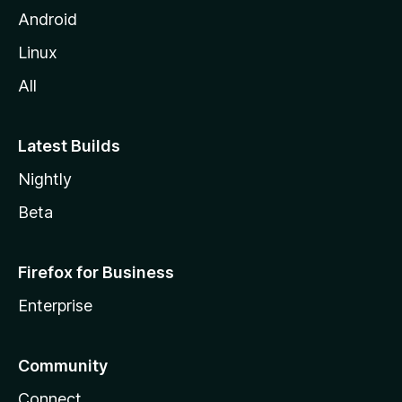
l
Android
l
Linux
a
All
Latest Builds
Nightly
Beta
Firefox for Business
Enterprise
Community
Connect