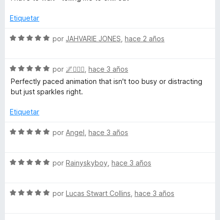
l
5
v
a
Etiquetar
d
l
o
S
por
JAHVARIE JONES
,
hace 2 años
e
r
e
ó
v
c
S
a
por
🌌🧙🏾‍♂️
,
hace 3 años
n
o
e
l
Perfectly paced animation that isn't too busy or distracting
n
v
o
but just sparkles right.
5
a
r
d
l
ó
Etiquetar
e
o
c
5
r
o
S
por
Angel
,
hace 3 años
ó
n
e
c
5
v
o
d
S
a
por
Rainyskyboy
,
hace 3 años
n
e
e
l
5
5
v
o
d
S
a
por
Lucas Stwart Collins
,
hace 3 años
r
e
e
l
ó
5
v
o
c