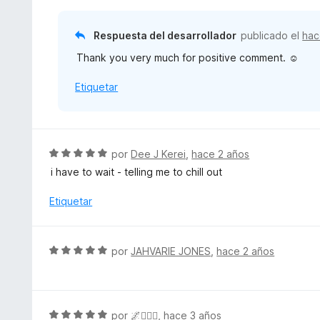
e
o
o
5
n
r
Respuesta del desarrollador
publicado el
hac
5
ó
d
Thank you very much for positive comment. ☺️
c
e
o
5
Etiquetar
n
5
d
e
5
S
por
Dee J Kerei
,
hace 2 años
e
i have to wait - telling me to chill out
v
a
Etiquetar
l
o
r
S
por
JAHVARIE JONES
,
hace 2 años
ó
e
c
v
o
a
n
l
S
por
🌌🧙🏾‍♂️
,
hace 3 años
5