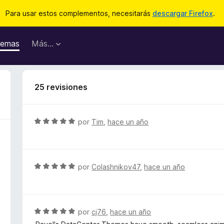
Para usar estos complementos, necesitarás
descargar Firefox
.
emas
Más...
25 revisiones
S
por
Tim
,
hace un año
e
v
a
l
S
por
Colashnikov47
,
hace un año
o
e
r
v
ó
a
c
l
S
por
cj76
,
hace un año
o
o
e