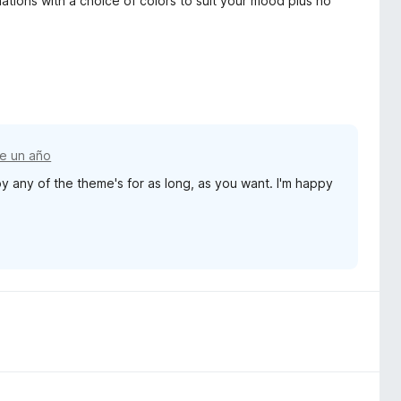
ions with a choice of colors to suit your mood plus no
e un año
y any of the theme's for as long, as you want. I'm happy