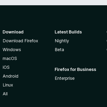
e
o
o
5
n
r
5
ó
d
c
e
o
5
n
Download
Latest Builds
4
d
Download Firefox
Nightly
e
5
Windows
Beta
macOS
iOS
Firefox for Business
Android
Enterprise
Linux
All