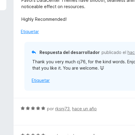
Pavol's DataCenter Themes have smooth, seamless animat
n
r
v
noticeable effect on resources.
5
ó
a
d
c
l
Highly Recommended!
e
o
o
5
n
r
Etiquetar
5
ó
d
c
e
o
Respuesta del desarrollador
publicado el
hac
5
n
Thank you very much cj76, for the kind words. Enjo
5
that you like it. You are welcome. 🦊
d
e
Etiquetar
5
S
por
rksnj73
,
hace un año
e
v
a
l