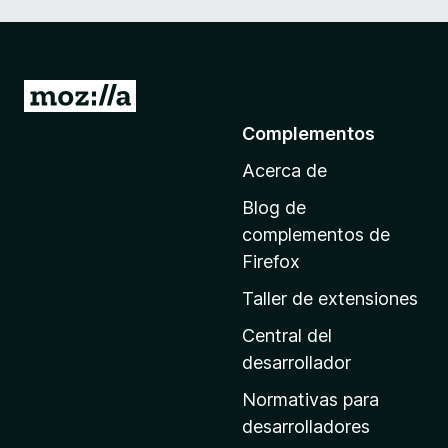
I
r
Complementos
a
Acerca de
l
a
Blog de
p
complementos de
á
Firefox
g
Taller de extensiones
i
n
Central del
a
desarrollador
d
Normativas para
e
desarrolladores
i