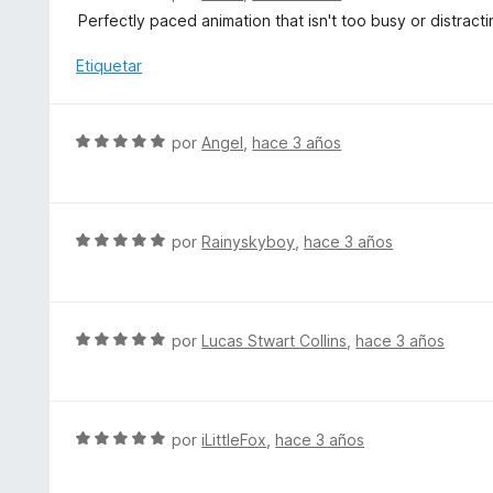
o
e
d
Perfectly paced animation that isn't too busy or distractin
r
v
e
ó
a
Etiquetar
5
c
l
o
o
n
r
S
por
Angel
,
hace 3 años
5
ó
e
d
c
v
e
o
a
5
n
l
S
por
Rainyskyboy
,
hace 3 años
5
o
e
d
r
v
e
ó
a
5
c
l
S
por
Lucas Stwart Collins
,
hace 3 años
o
o
e
n
r
v
5
ó
a
d
c
l
S
por
iLittleFox
,
hace 3 años
e
o
o
e
5
n
r
v