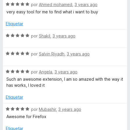
o
c
5
S
por
Ahmed mohamed
,
3 years ago
r
o
d
e
very easy tool for me to find what i want to buy
ó
n
e
v
c
5
5
a
Etiquetar
o
d
l
n
e
o
S
por
Shakil
,
3 years ago
5
5
r
e
d
ó
v
e
c
S
a
por
Salvin Riyadh
,
3 years ago
5
o
e
l
n
v
o
5
S
a
por
Angela
,
3 years ago
r
d
e
l
ó
Such an awesome extension, I am so amazed with the way it
e
v
o
c
has works, I loved it
5
a
r
o
l
ó
n
Etiquetar
o
c
5
r
o
d
S
por
Mubashir
,
3 years ago
ó
n
e
e
Awesome for Firefox
c
5
5
v
o
d
a
Etiquetar