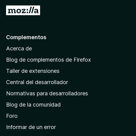
e
I
5
r
a
l
Complementos
a
Acerca de
p
á
Blog de complementos de Firefox
g
Taller de extensiones
i
Central del desarrollador
n
a
Normativas para desarrolladores
d
Blog de la comunidad
e
i
Foro
n
Informar de un error
i