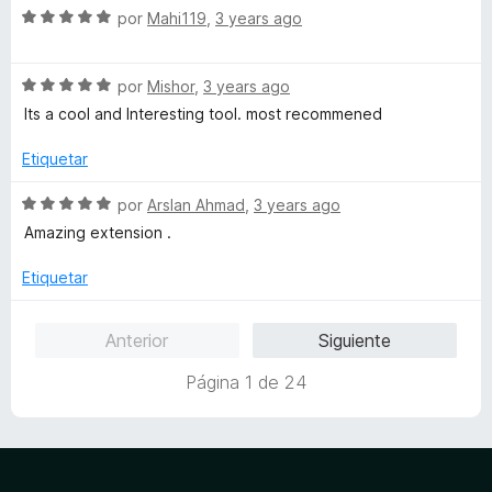
d
r
S
por
Mahi119
,
3 years ago
e
ó
e
5
c
v
o
S
a
por
Mishor
,
3 years ago
n
e
l
Its a cool and Interesting tool. most recommened
5
v
o
d
a
r
Etiquetar
e
l
ó
5
o
c
S
por
Arslan Ahmad
,
3 years ago
r
o
e
Amazing extension .
ó
n
v
c
5
a
Etiquetar
o
d
l
n
e
o
Anterior
Siguiente
5
5
r
d
ó
Página 1 de 24
e
c
5
o
n
5
d