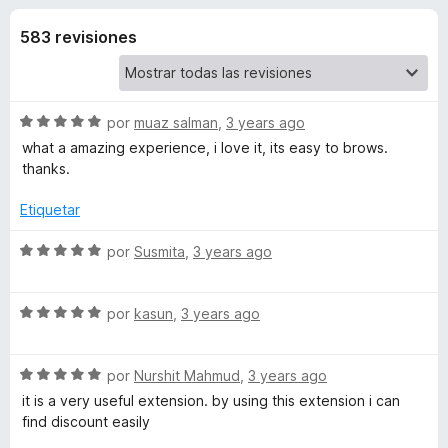
o
n
e
4
583 revisiones
n
n
,
t
7
o
e
d
s
e
S
por
muaz salman
,
3 years ago
5
p
s
e
what a amazing experience, i love it, its easy to brows.
a
v
thanks.
a
r
d
l
a
Etiquetar
o
F
e
r
S
por
Susmita
,
3 years ago
i
ó
e
r
A
c
v
e
o
S
a
por
kasun
,
3 years ago
f
n
e
m
l
5
o
v
o
d
S
a
por
Nurshit Mahmud
,
3 years ago
r
x
a
e
e
l
ó
it is a very useful extension. by using this extension i can
5
v
o
c
find discount easily
z
a
r
o