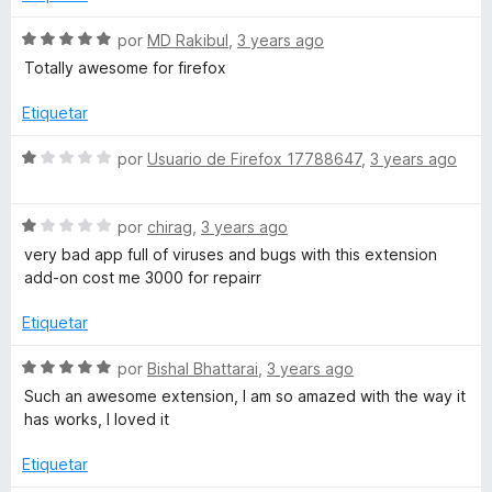
n
e
l
5
5
o
S
por
MD Rakibul
,
3 years ago
d
r
e
Totally awesome for firefox
e
ó
v
5
c
a
Etiquetar
o
l
n
o
S
por
Usuario de Firefox 17788647
,
3 years ago
5
r
e
d
ó
v
e
c
S
a
por
chirag
,
3 years ago
5
o
e
l
very bad app full of viruses and bugs with this extension
n
v
o
add-on cost me 3000 for repairr
5
a
r
d
l
ó
Etiquetar
e
o
c
5
r
o
S
por
Bishal Bhattarai
,
3 years ago
ó
n
e
Such an awesome extension, I am so amazed with the way it
c
1
v
has works, I loved it
o
d
a
n
e
l
Etiquetar
1
5
o