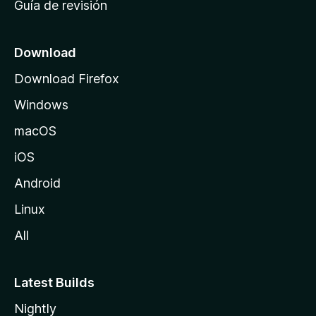
Guía de revisión
c
i
o
Download
d
Download Firefox
e
Windows
M
o
macOS
z
iOS
i
l
Android
l
Linux
a
All
Latest Builds
Nightly