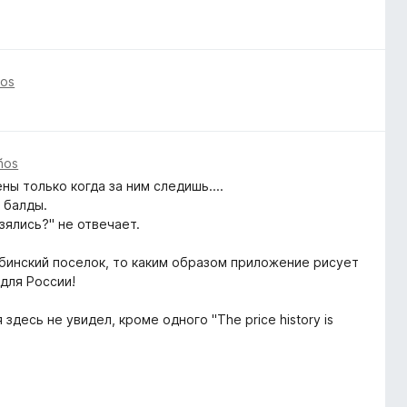
ños
ños
ы только когда за ним следишь....
 балды.
зялись?" не отвечает.
бинский поселок, то каким образом приложение рисует
 для России!
 здесь не увидел, кроме одного "The price history is