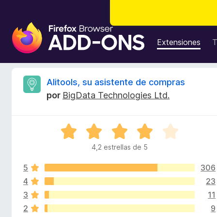
B
u
Extensiones
T
s
c
a
R
Alitools, su asistente de compras
d
por
BigData Technologies Ltd.
o
e
r
d
v
S
e
e
c
4,2 estrellas de 5
i
v
o
a
m
5
306
l
s
p
o
4
23
r
l
3
11
i
ó
e
2
9
c
m