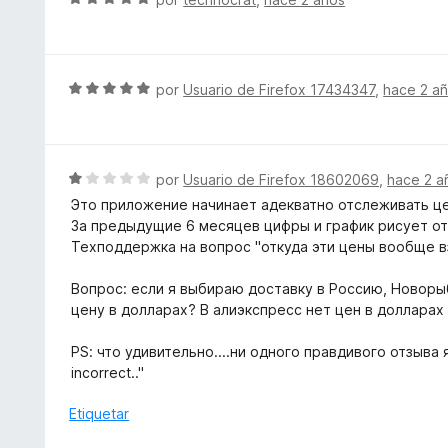
d
c
e
e
o
v
5
n
a
4
l
S
por
Usuario de Firefox 17434347
,
hace 2 a
d
o
e
e
r
v
5
ó
a
c
l
S
por
Usuario de Firefox 18602069
,
hace 2 a
o
o
e
Это приложение начинает адекватно отслеживать цен
n
r
v
За предыдущие 6 месяцев цифры и график рисует от
5
ó
a
Техподдержка на вопрос "откуда эти цены вообще в
d
c
l
e
o
o
Вопрос: если я выбираю доставку в Россию, Новоры
5
n
r
цену в долларах? В алиэкспресс нет цен в долларах
5
ó
d
c
PS: что удивительно....ни одного правдивого отзыва я
e
o
incorrect.."
5
n
1
Etiquetar
d