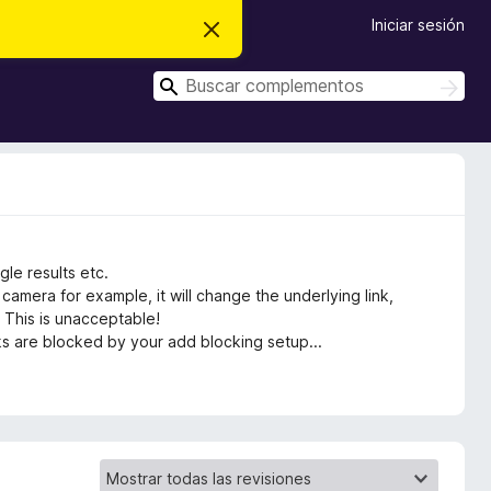
Iniciar sesión
I
g
n
B
o
B
r
u
u
a
s
s
r
c
e
c
a
s
r
a
t
e
r
a
v
i
ogle results etc.
s
o
mera for example, it will change the underlying link,
. This is unacceptable!
inks are blocked by your add blocking setup...