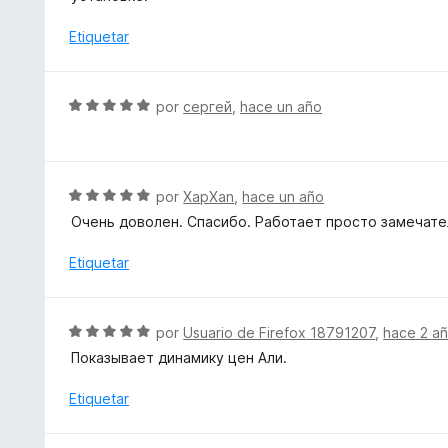
1
l
d
o
Etiquetar
e
r
5
ó
c
S
por
сергей
,
hace un año
o
e
n
v
5
a
d
l
S
por
XapXan
,
hace un año
e
o
e
5
Очень доволен. Спасибо. Работает просто замечате
r
v
ó
a
Etiquetar
c
l
o
o
n
r
S
por
Usuario de Firefox 18791207
,
hace 2 a
5
ó
e
d
Показывает динамику цен Али.
c
v
e
o
a
Etiquetar
5
n
l
5
o
d