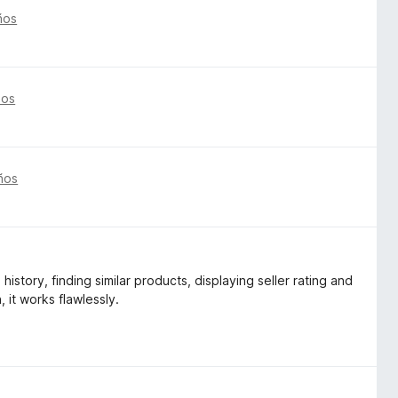
ños
ños
ños
istory, finding similar products, displaying seller rating and
, it works flawlessly.