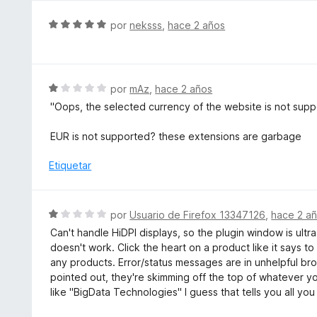
e
5
S
por
neksss
,
hace 2 años
e
v
a
l
S
por
mAz
,
hace 2 años
o
e
"Oops, the selected currency of the website is not supp
r
v
ó
a
EUR is not supported? these extensions are garbage
c
l
o
o
Etiquetar
n
r
5
ó
d
c
S
por
Usuario de Firefox 13347126
,
hace 2 a
e
o
e
5
Can't handle HiDPI displays, so the plugin window is ultra
n
v
doesn't work. Click the heart on a product like it says to
1
a
any products. Error/status messages are in unhelpful br
d
l
pointed out, they're skimming off the top of whatever y
e
o
like "BigData Technologies" I guess that tells you all yo
5
r