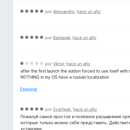
o
d
r
S
e
por
Alessandro
,
hace un año
ó
e
5
c
v
o
a
n
l
S
por
Валерий
,
hace un año
1
o
e
d
r
v
e
ó
a
5
c
l
S
por
Viktor
,
hace un año
o
o
e
after the first launch the addon forced to use itself with
n
r
v
NOTHING in my OS have a russian localization
5
ó
a
d
c
l
Etiquetar
e
o
o
5
n
r
5
ó
S
por
Scarfeek
,
hace un año
d
c
e
e
Пожалуй самое простое и полезное расширение сре
o
v
5
которые только можно себе представить. Действите
n
a
установке.