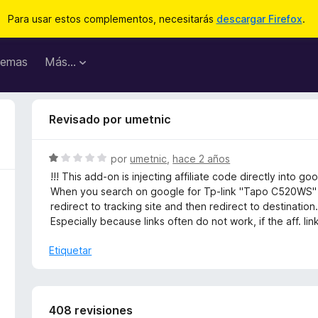
Para usar estos complementos, necesitarás
descargar Firefox
.
emas
Más...
Revisado por umetnic
S
por
umetnic
,
hace 2 años
e
!!! This add-on is injecting affiliate code directly into go
v
When you search on google for Tp-link "Tapo C520WS" ca
a
redirect to tracking site and then redirect to destination
l
Especially because links often do not work, if the aff. l
o
r
Etiquetar
ó
c
o
n
408 revisiones