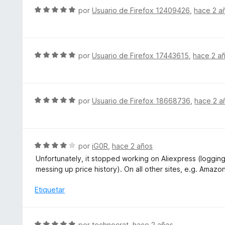
r
S
e
por
Usuario de Firefox 12409426
,
hace 2 a
ó
e
5
c
v
o
a
n
l
S
por
Usuario de Firefox 17443615
,
hace 2 a
5
o
e
d
r
v
e
ó
a
5
c
l
S
por
Usuario de Firefox 18668736
,
hace 2 a
o
o
e
n
r
v
5
ó
a
d
c
l
S
por
iG0R
,
hace 2 años
e
o
o
e
5
Unfortunately, it stopped working on Aliexpress (logging h
n
r
v
messing up price history). On all other sites, e.g. Amazon
5
ó
a
d
c
l
Etiquetar
e
o
o
5
n
r
5
ó
S
por
technocrat
,
hace 2 años