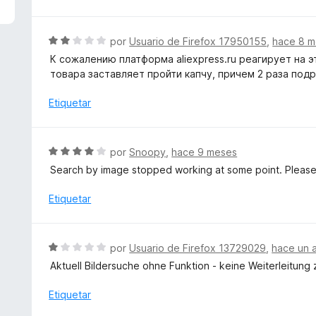
1
d
e
S
por
Usuario de Firefox 17950155
,
hace 8 
5
e
К сожалению платформа aliexpress.ru реагирует на
v
товара заставляет пройти капчу, причем 2 раза под
a
l
Etiquetar
o
r
ó
S
por
Snoopy
,
hace 9 meses
c
e
Search by image stopped working at some point. Please 
o
v
n
a
Etiquetar
2
l
d
o
e
r
S
5
por
Usuario de Firefox 13729029
,
hace un 
ó
e
Aktuell Bildersuche ohne Funktion - keine Weiterleitung 
c
v
o
a
Etiquetar
n
l
4