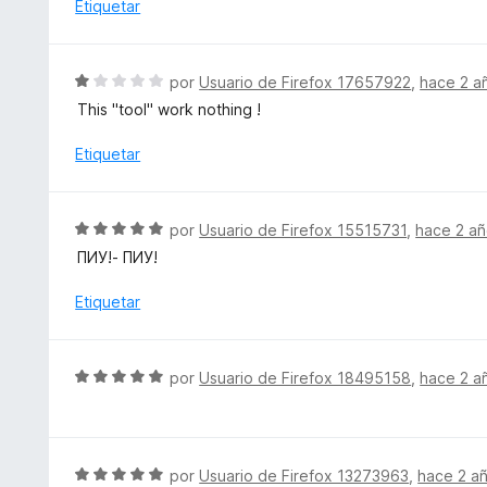
ó
Etiquetar
c
o
n
S
por
Usuario de Firefox 17657922
,
hace 2 a
1
e
This "tool" work nothing !
d
v
e
a
Etiquetar
5
l
o
r
S
por
Usuario de Firefox 15515731
,
hace 2 a
ó
e
ПИУ!- ПИУ!
c
v
o
a
Etiquetar
n
l
1
o
d
r
S
e
por
Usuario de Firefox 18495158
,
hace 2 a
ó
e
5
c
v
o
a
n
l
S
por
Usuario de Firefox 13273963
,
hace 2 a
5