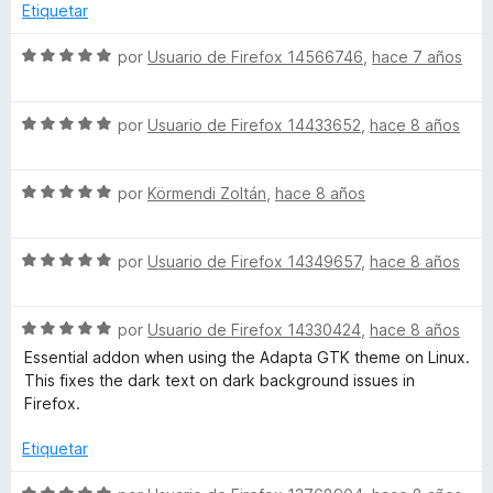
1
o
Etiquetar
e
d
r
e
ó
S
por
Usuario de Firefox 14566746
,
hace 7 años
(
5
c
e
o
v
W
n
S
a
por
Usuario de Firefox 14433652
,
hace 8 años
5
e
l
d
v
o
e
e
S
a
por
Körmendi Zoltán
,
hace 8 años
r
5
e
l
ó
b
v
o
c
S
a
por
Usuario de Firefox 14349657
,
hace 8 años
r
o
E
e
l
ó
n
v
o
c
5
S
a
por
Usuario de Firefox 14330424
,
hace 8 años
r
o
x
d
e
l
ó
n
e
Essential addon when using the Adapta GTK theme on Linux.
v
o
c
5
5
This fixes the dark text on dark background issues in
t
a
r
o
d
Firefox.
l
ó
n
e
e
o
c
5
5
Etiquetar
r
o
d
ó
n
e