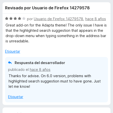
o
n
e
Revisado por Usuario de Firefox 14279578
4
n
n
,
t
5
S
por
Usuario de Firefox 14279578
,
hace 8 años
o
e
d
e
Great add-on for the Adapta theme! The only issue I have is
s
e
v
that the highlighted search suggestion that appears in the
5
a
p
drop-down menu when typing something in the address bar
s
l
a
is unreadable.
o
r
d
r
Etiquetar
a
ó
F
e
c
Respuesta del desarrollador
i
o
publicado el
hace 8 años
r
n
A
Thanks for advise. On 6.0 version, problems with
4
e
highlighted search suggestion must to have gone. Just
d
f
d
let me know!
e
o
5
x
a
Etiquetar
p