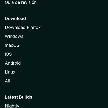
Guía de revisión
c
i
o
Download
d
Download Firefox
e
Windows
M
o
macOS
z
iOS
i
l
Android
l
Linux
a
All
Latest Builds
Nightly