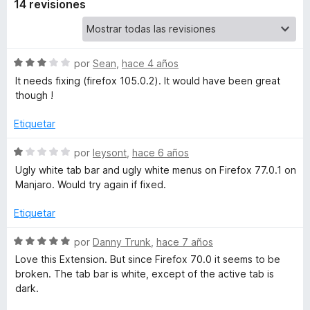
14 revisiones
t
a
S
por
Sean
,
hace 4 años
e
It needs fixing (firefox 105.0.2). It would have been great
G
v
though !
a
T
l
Etiquetar
o
r
S
por
leysont
,
hace 6 años
K
ó
e
Ugly white tab bar and ugly white menus on Firefox 77.0.1 on
c
v
Manjaro. Would try again if fixed.
T
o
a
n
l
Etiquetar
h
3
o
d
r
S
por
Danny Trunk
,
hace 7 años
e
e
ó
e
Love this Extension. But since Firefox 70.0 it seems to be
5
c
v
broken. The tab bar is white, except of the active tab is
o
a
m
dark.
n
l