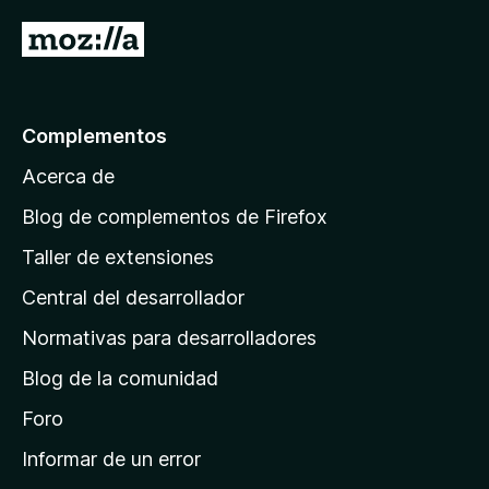
c
5
5
I
o
d
n
e
r
5
5
a
d
l
e
Complementos
a
5
Acerca de
p
á
Blog de complementos de Firefox
g
Taller de extensiones
i
Central del desarrollador
n
a
Normativas para desarrolladores
d
Blog de la comunidad
e
i
Foro
n
Informar de un error
i