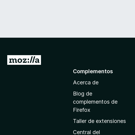
I
r
Complementos
a
Acerca de
l
a
Blog de
p
complementos de
á
Firefox
g
Taller de extensiones
i
n
Central del