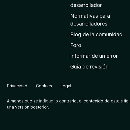
a
desarrollador
d
Normativas para
e
desarrolladores
i
Blog de la comunidad
n
i
Foro
c
Informar de un error
i
Guía de revisión
o
d
e
Privacidad
Cookies
Legal
M
o
A menos que se
indique
lo contrario, el contenido de este sitio 
z
una versión posterior.
i
l