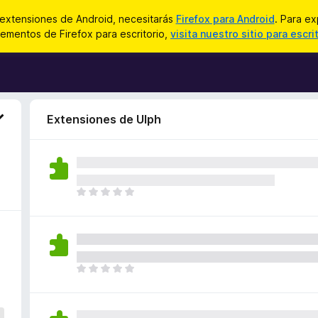
 extensiones de Android, necesitarás
Firefox para Android
. Para ex
ementos de Firefox para escritorio,
visita nuestro sitio para escri
Extensiones de Ulph
T
o
d
a
v
í
T
a
o
n
d
o
a