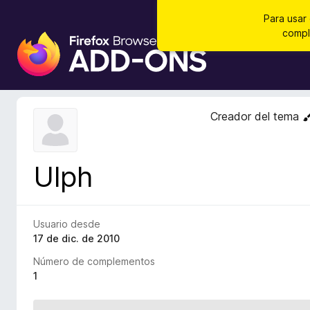
Para usar
compl
B
u
s
c
a
Creador del tema
d
o
r
Ulph
d
e
c
o
Usuario desde
m
17 de dic. de 2010
p
Número de complementos
l
1
e
m