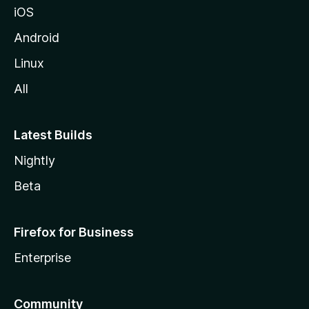
iOS
i
l
Android
l
Linux
a
All
Latest Builds
Nightly
Beta
Firefox for Business
Enterprise
Community