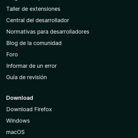
o
g
n
Taller de extensiones
r
e
i
a
s
Central del desarrollador
n
c
i
a
Normativas para desarrolladores
o
d
n
Blog de la comunidad
e
e
i
Foro
s
n
Informar de un error
i
Guía de revisión
c
i
o
Download
d
Download Firefox
e
Windows
M
o
macOS
z