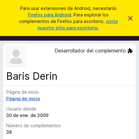
B
Iniciar sesión
Para usar extensiones de Android, necesitarás
u
Firefox para Android
. Para explorar los
B
I
s
complementos de Firefox para escritorio,
visita
g
u
nuestro sitio para escritorio
.
n
c
s
o
a
r
c
a
r
a
r
Desarrollador del complemento
e
d
s
o
t
e
r
a
Baris Derin
d
v
i
e
s
Página de inicio
c
o
Página de inicio
o
m
Usuario desde
p
30 de ene. de 2009
l
Número de complementos
e
38
m