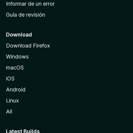
n
Informar de un error
i
Guía de revisión
c
i
o
Download
d
Download Firefox
e
Windows
M
o
macOS
z
iOS
i
l
Android
l
Linux
a
All
Latest Builds