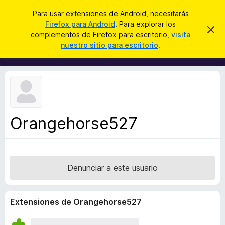
B
Iniciar sesión
Para usar extensiones de Android, necesitarás
u
Firefox para Android
. Para explorar los
B
I
s
complementos de Firefox para escritorio,
visita
g
u
nuestro sitio para escritorio
.
n
c
s
o
a
r
c
a
r
a
r
e
d
s
o
t
e
r
a
Orangehorse527
d
v
i
e
s
c
o
o
Denunciar a este usuario
m
p
l
Extensiones de Orangehorse527
e
m