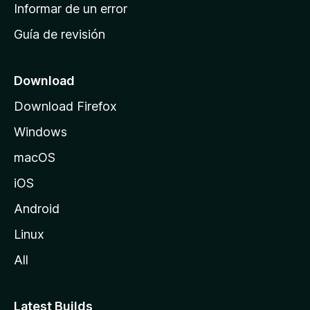
n
Informar de un error
i
Guía de revisión
c
i
o
Download
d
Download Firefox
e
Windows
M
o
macOS
z
iOS
i
l
Android
l
Linux
a
All
Latest Builds