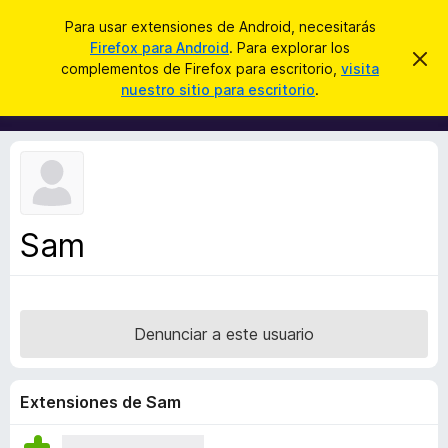
B
Iniciar sesión
Para usar extensiones de Android, necesitarás
u
Firefox para Android
. Para explorar los
B
I
s
complementos de Firefox para escritorio,
visita
g
u
nuestro sitio para escritorio
.
n
c
s
o
a
r
c
a
r
a
r
e
d
s
o
t
e
r
a
Sam
d
v
i
e
s
c
o
o
Denunciar a este usuario
m
p
l
Extensiones de Sam
e
m