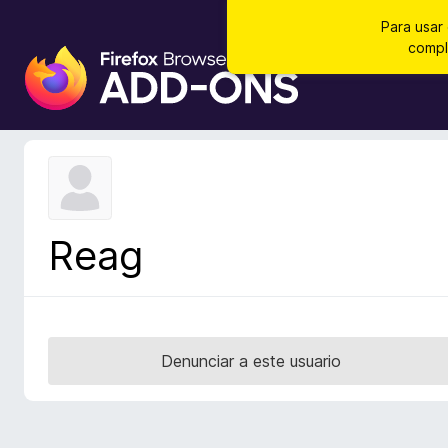
Para usar
compl
B
u
s
c
a
d
o
r
Reag
d
e
c
o
m
Denunciar a este usuario
p
l
e
m