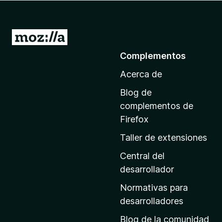
e
n
t
I
o
r
Complementos
s
a
p
Acerca de
l
a
a
r
Blog de
p
a
complementos de
F
á
Firefox
i
g
Taller de extensiones
r
i
e
n
Central del
f
a
desarrollador
o
d
x
Normativas para
e
desarrolladores
i
Blog de la comunidad