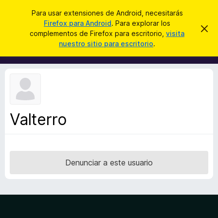
B
Iniciar sesión
Para usar extensiones de Android, necesitarás
u
Firefox para Android
. Para explorar los
B
I
s
complementos de Firefox para escritorio,
visita
g
u
nuestro sitio para escritorio
.
n
c
s
o
a
r
c
a
r
a
r
e
d
s
o
t
e
r
a
Valterro
d
v
i
e
s
c
o
o
Denunciar a este usuario
m
p
l
e
m