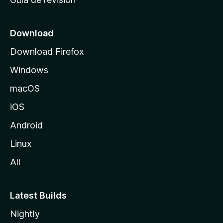
c
i
o
Download
d
Download Firefox
e
Windows
M
o
macOS
z
iOS
i
l
Android
l
Linux
a
All
Latest Builds
Nightly