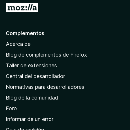
e
I
n
r
t
a
o
l
Complementos
s
a
p
Acerca de
p
a
á
r
Blog de complementos de Firefox
a
g
Taller de extensiones
F
i
i
Central del desarrollador
n
r
a
Normativas para desarrolladores
e
d
f
Blog de la comunidad
e
o
i
Foro
x
n
Informar de un error
i
Guía de revisión