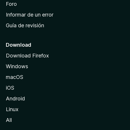
i
Foro
s
n
Informar de un error
i
Guía de revisión
c
i
o
Download
d
Download Firefox
e
Windows
M
o
macOS
z
iOS
i
l
Android
l
Linux
a
All