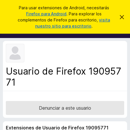
B
Iniciar sesión
Para usar extensiones de Android, necesitarás
u
Firefox para Android
. Para explorar los
B
I
s
complementos de Firefox para escritorio,
visita
g
u
nuestro sitio para escritorio
.
n
c
s
o
a
r
c
a
r
a
r
e
d
s
o
t
e
r
a
Usuario de Firefox 190957
d
v
i
71
e
s
c
o
o
m
p
Denunciar a este usuario
l
e
Extensiones de Usuario de Firefox 19095771
m