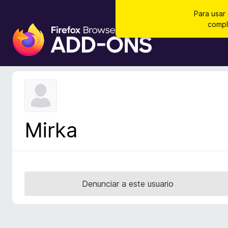
Para usar
compl
B
u
s
c
a
d
o
r
Mirka
d
e
c
o
m
Denunciar a este usuario
p
l
e
m