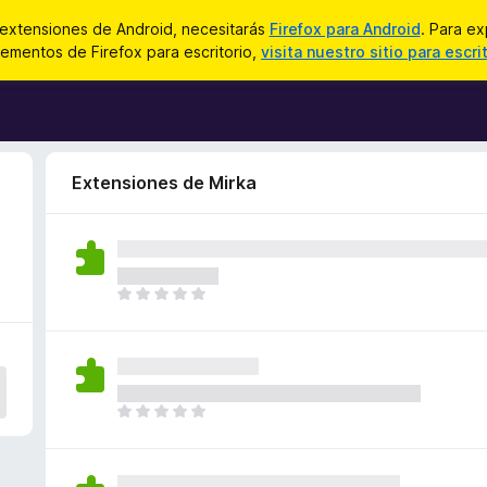
 extensiones de Android, necesitarás
Firefox para Android
. Para ex
ementos de Firefox para escritorio,
visita nuestro sitio para escri
Extensiones de Mirka
T
o
d
a
v
í
T
a
o
n
d
o
a