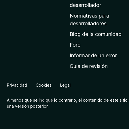
a
desarrollador
d
Normativas para
e
desarrolladores
i
Blog de la comunidad
n
i
Foro
c
Informar de un error
i
Guía de revisión
o
d
e
Privacidad
Cookies
Legal
M
o
A menos que se
indique
lo contrario, el contenido de este sitio 
z
una versión posterior.
i
l