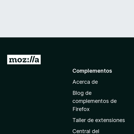
I
r
Complementos
a
Acerca de
l
a
Blog de
p
complementos de
á
Firefox
g
Taller de extensiones
i
n
Central del