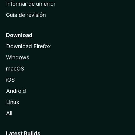
n
Informar de un error
i
Guía de revisión
c
i
o
Download
d
Download Firefox
e
Windows
M
o
macOS
z
iOS
i
l
Android
l
Linux
a
All
Latest Builds