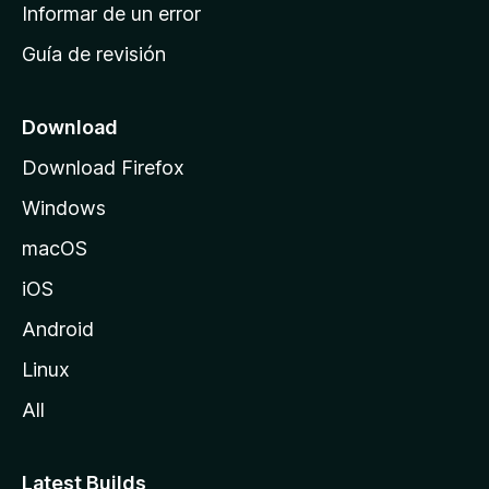
n
Informar de un error
i
Guía de revisión
c
i
o
Download
d
Download Firefox
e
Windows
M
o
macOS
z
iOS
i
l
Android
l
Linux
a
All
Latest Builds