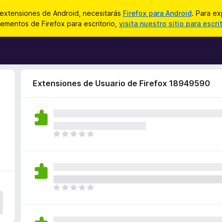
 extensiones de Android, necesitarás
Firefox para Android
. Para ex
ementos de Firefox para escritorio,
visita nuestro sitio para escri
Extensiones de Usuario de Firefox 18949590
T
o
d
a
v
í
T
a
o
n
d
o
a