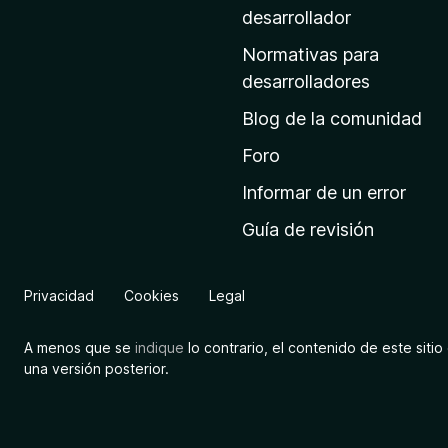
a
desarrollador
d
Normativas para
e
desarrolladores
i
Blog de la comunidad
n
i
Foro
c
Informar de un error
i
Guía de revisión
o
d
e
Privacidad
Cookies
Legal
M
o
A menos que se
indique
lo contrario, el contenido de este sitio 
z
una versión posterior.
i
l