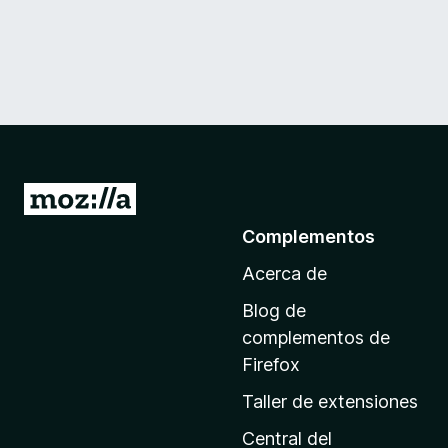
I
r
Complementos
a
Acerca de
l
a
Blog de
p
complementos de
á
Firefox
g
Taller de extensiones
i
n
Central del