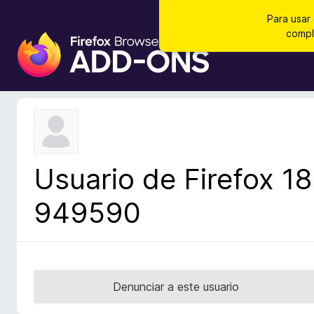
Para usar
compl
B
u
s
c
a
d
o
r
Usuario de Firefox 18
d
e
949590
c
o
m
p
l
Denunciar a este usuario
e
m