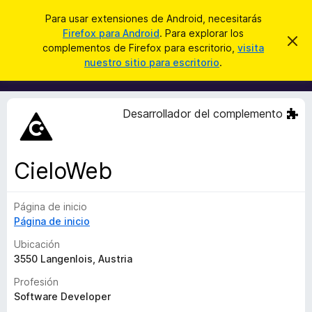
B
Iniciar sesión
Para usar extensiones de Android, necesitarás
u
Firefox para Android
. Para explorar los
B
I
s
complementos de Firefox para escritorio,
visita
g
u
nuestro sitio para escritorio
.
n
c
s
o
a
r
c
a
r
a
r
Desarrollador del complemento
e
d
s
o
t
e
r
a
CieloWeb
d
v
i
e
s
Página de inicio
c
o
Página de inicio
o
m
Ubicación
p
3550 Langenlois, Austria
l
Profesión
e
Software Developer
m