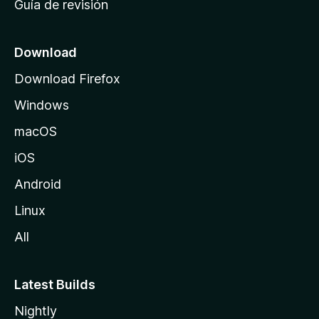
Guía de revisión
c
i
o
Download
d
Download Firefox
e
Windows
M
o
macOS
z
iOS
i
l
Android
l
Linux
a
All
Latest Builds
Nightly