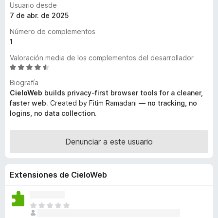
Usuario desde
e
7 de abr. de 2025
n
Número de complementos
t
1
o
s
Valoración media de los complementos del desarrollador
p
S
e
a
Biografía
v
r
CieloWeb
builds privacy-first browser tools for a cleaner,
a
a
faster web.
Created by Fitim Ramadani
— no tracking, no
l
logins, no data collection.
F
o
i
r
r
ó
Denunciar a este usuario
e
c
o
f
n
o
Extensiones de CieloWeb
4
x
,
3
T
d
o