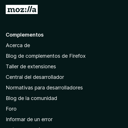
e
í
y
a
s
a
I
v
c
n
a
r
i
o
l
o
a
h
o
n
a
l
r
Complementos
e
y
a
a
s
v
Acerca de
c
p
a
i
á
l
Blog de complementos de Firefox
o
o
g
n
Taller de extensiones
r
e
i
a
s
Central del desarrollador
n
c
i
a
Normativas para desarrolladores
o
d
n
Blog de la comunidad
e
e
i
Foro
s
n
Informar de un error
i