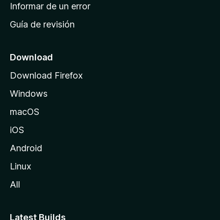
n
Informar de un error
i
Guía de revisión
c
i
o
Download
d
Download Firefox
e
Windows
M
o
macOS
z
iOS
i
l
Android
l
Linux
a
All
Latest Builds