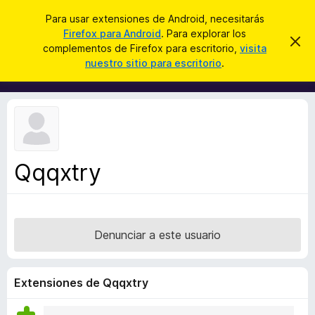
B
Iniciar sesión
Para usar extensiones de Android, necesitarás
u
Firefox para Android
. Para explorar los
B
I
s
complementos de Firefox para escritorio,
visita
g
u
nuestro sitio para escritorio
.
n
c
s
o
a
r
c
a
r
a
r
e
d
s
o
t
e
r
a
Qqqxtry
d
v
i
e
s
c
o
o
Denunciar a este usuario
m
p
l
Extensiones de Qqqxtry
e
m